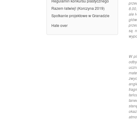
Regulamin konkursu plastycznego
prze
Razem łatwiej! (Korczyna 2019)
8.00
ale 
Spotkanie projektowe w Granadzie
głów
prze
Hate over
są n
wypo
W pi
odby
uczn
mate
zwyc
angi
frag
tańc
tane
stan
okaz
atmo