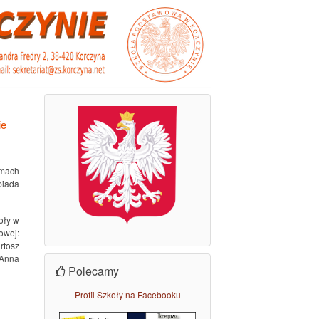
ie
amach
piada
oły w
owej:
rtosz
 Anna
Polecamy
Profil Szkoły na Facebooku