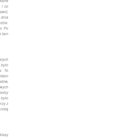
które
 i co
awić,
 dnia
dzie.
i. Po
e tam
ałych
 było
w. To
nktem
atów,
awych
iedzy
 było
rzy z
nistą
klasy