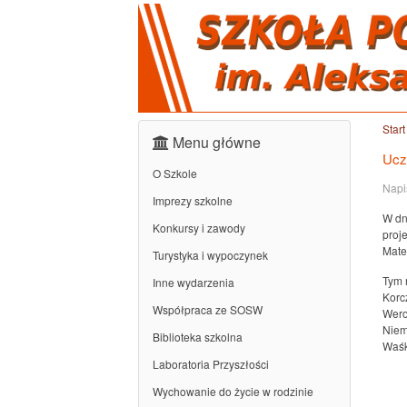
Start
Menu główne
Ucz
O Szkole
Napi
Imprezy szkolne
W dn
Konkursy i zawody
proj
Mate
Turystyka i wypoczynek
Tym 
Inne wydarzenia
Korc
Współpraca ze SOSW
Wero
Niem
Biblioteka szkolna
Waśk
Laboratoria Przyszłości
Wychowanie do życie w rodzinie