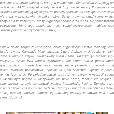
dszkolne. Uczniowie chodzą do szkoły w mundurkach. Starsze klasy zaczynają lek
, a kończą o 14.30. Budynek szkoły nie jest duży i raczej starszy. Korytarze są wą
Hiszpanie nie potrzebują większych, bo przerwy spędzają na zewnątrz. W czasie p
nie grają w koszykówkę lub piłkę nożną. Są tam również ławki i inne miejs
siadywania ze znajomymi. Klasy wyglądają podobnie jak u nas, ale pomieszczeni
owoczesne. Mimo tego szkoła ma nowy sprzęt elektroniczny : tablety, lapt
sażone pracownie przyrodnicze.(Bartek)
ątek w szkole zorganizowano dzień języka angielskiego i festyn rodzinny, tego
ła się również Olimpiada Matematyczna. Cztery drużyny, w skład których wcho
iowie z różnych krajów, rywalizowały między sobą, rozwiązując zagadki logi
matyczne. Walka była bardzo wyrównana, ale akurat naszej grupie udał
iężyć.
Dzieci z przedszkola przygotowały różne piosenki i wierszyki w j
elskim. Młodzież przedstawiła spektakl o życiu Szekspira, łącznie z prezen
mentów jego sztuk. Po południu nastał czas różnych zabaw, rywalizacji sporto
a. Można było pograć w koszykówkę lub piłkę nożną, tańczyć lub oglądać 
czne, można też było spróbować typowej hiszpańskiej kuchni. Tamtejsi uczn
ęli po raz kolejny na wysokości zadania. Stworzyli sami ''Dom strachów'' w szkole, 
ał się świetną zabawą. Podczas tej rodzinnej imprezy panowała miła i ra
sfera. (Dominik)