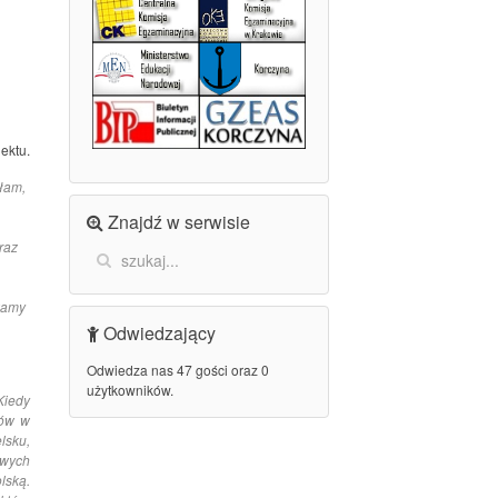
ektu.
łam,
Znajdź w serwisie
raz
kamy
Odwiedzający
Odwiedza nas 47 gości oraz 0
użytkowników.
Kiedy
jów w
lsku,
owych
lską.