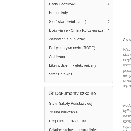
Rada Rodziców (...)
Komunikaty
Stołówka i świetlica (...)
Dożywianie - Gmina Korczyna (...)
Zamówienia publiczne
A ot
Polityka prywatności (RODO)
W cz
obaw
Archiwum
przyj
kole
Librus: dziennik elektroniczny
gral
Strona główna
lekc
rozm
się j
Dokumenty szkolne
Statut Szkoły Podstawowej
Podc
byli
Zdalne nauczanie
nasz
Regulamin e-dziennika
komu
regi
Szkolny zestaw podręczników