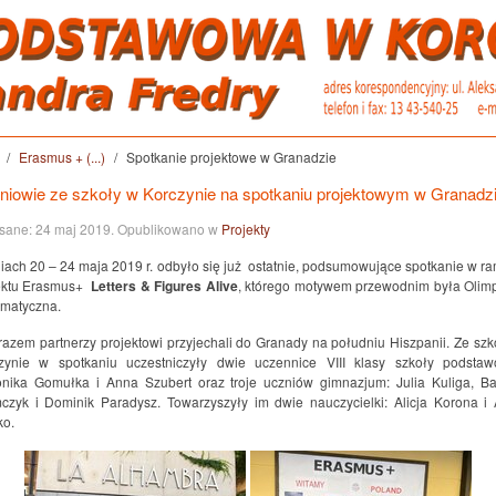
Erasmus + (...)
Spotkanie projektowe w Granadzie
niowie ze szkoły w Korczynie na spotkaniu projektowym w Granadz
sane:
24 maj 2019
. Opublikowano w
Projekty
iach 20 – 24 maja 2019 r. odbyło się już ostatnie, podsumowujące spotkanie w r
ektu Erasmus+
Letters & Figures Alive
, którego motywem przewodnim była Olim
matyczna.
razem partnerzy projektowi przyjechali do Granady na południu Hiszpanii. Ze szk
zynie w spotkaniu uczestniczyły dwie uczennice VIII klasy szkoły podstaw
nika Gomułka i Anna Szubert oraz troje uczniów gimnazjum: Julia Kuliga, Ba
czyk i Dominik Paradysz. Towarzyszyły im dwie nauczycielki: Alicja Korona i
o.