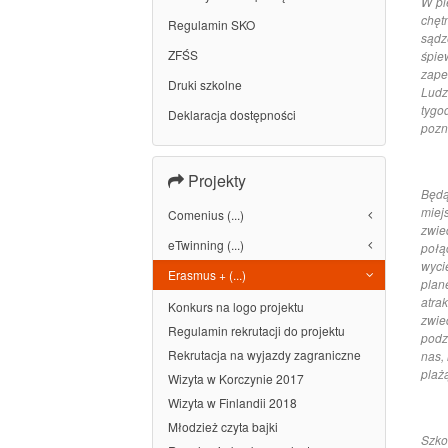
W pi
chęt
Regulamin SKO
sądz
ZFŚS
śpie
zape
Druki szkolne
Ludz
tygo
Deklaracja dostępności
pozn
Projekty
Będą
miej
Comenius (...)
zwie
eTwinning (...)
połą
wyci
Erasmus + (...)
plan
atra
Konkurs na logo projektu
zwie
Regulamin rekrutacji do projektu
podz
Rekrutacja na wyjazdy zagraniczne
nas,
plaż
Wizyta w Korczynie 2017
Wizyta w Finlandii 2018
Młodzież czyta bajki
Szko