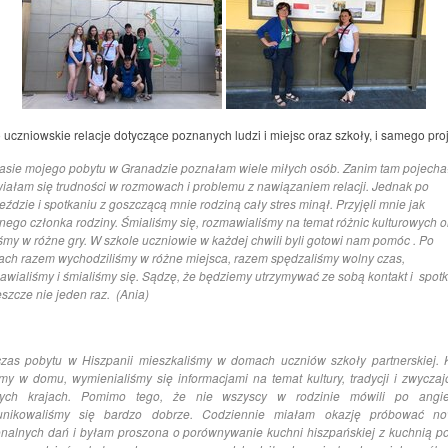
o uczniowskie relacje dotyczące poznanych ludzi i miejsc oraz szkoły, i samego proj
asie mojego pobytu w Granadzie poznałam wiele miłych osób. Zanim tam pojecha
iałam się trudności w rozmowach i problemu z nawiązaniem relacji. Jednak po
eździe i spotkaniu z goszczącą mnie rodziną cały stres minął. Przyjęli mnie jak
jnego członka rodziny. Śmialiśmy się, rozmawialiśmy na temat różnic kulturowych o
iśmy w różne gry. W szkole uczniowie w każdej chwili byli gotowi nam pomóc . Po
jach razem wychodziliśmy w różne miejsca, razem spędzaliśmy wolny czas,
awialiśmy i śmialiśmy się. Sądzę, że będziemy utrzymywać ze sobą kontakt i spot
eszcze nie jeden raz. (Ania)
zas pobytu w Hiszpanii mieszkaliśmy w domach uczniów szkoły partnerskiej. 
śmy w domu, wymienialiśmy się informacjami na temat kultury, tradycji i zwycza
ych krajach. Pomimo tego, że nie wszyscy w rodzinie mówili po angie
nikowaliśmy się bardzo dobrze. Codziennie miałam okazję próbować n
onalnych dań i byłam proszona o porównywanie kuchni hiszpańskiej z kuchnią po