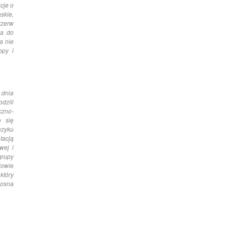
cje o
skie,
rzerw
ca do
a nie
opy i
 dnia
dzili
czno-
o się
ęzyku
tacją
wej i
grupy
iowie
który
dosna