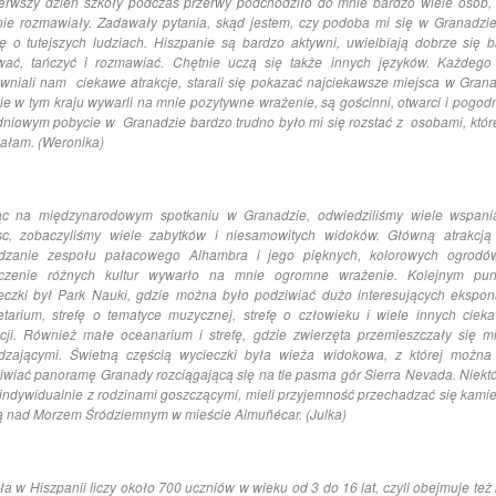
erwszy dzień szkoły podczas przerwy podchodziło do mnie bardzo wiele osób, 
nie rozmawiały. Zadawały pytania, skąd jestem, czy podoba mi się w Granadzie
ę o tutejszych ludziach. Hiszpanie są bardzo aktywni, uwielbiają dobrze się b
wać, tańczyć i rozmawiać. Chętnie uczą się także innych języków. Każdego
wniali nam ciekawe atrakcje, starali się pokazać najciekawsze miejsca w Grana
ie w tym kraju wywarli na mnie pozytywne wrażenie, są gościnni, otwarci i pogodn
dniowym pobycie w Granadzie bardzo trudno było mi się rozstać z osobami, któr
ałam. (Weronika)
c na międzynarodowym spotkaniu w Granadzie, odwiedziliśmy wiele wspani
sc, zobaczyliśmy wiele zabytków i niesamowitych widoków. Główną atrakcją
dzanie zespołu pałacowego Alhambra i jego pięknych, kolorowych ogrodó
czenie różnych kultur wywarło na mnie ogromne wrażenie. Kolejnym pu
eczki był Park Nauki, gdzie można było podziwiać dużo interesujących ekspon
etarium, strefę o tematyce muzycznej, strefę o człowieku i wiele innych ciek
kcji. Również małe oceanarium i strefę, gdzie zwierzęta przemieszczały się m
dzającymi. Świetną częścią wycieczki była wieża widokowa, z której można
iwiać panoramę Granady rozciągającą się na tle pasma gór Sierra Nevada. Niektó
 indywidualnie z rodzinami goszczącymi, mieli przyjemność przechadzać się kamie
ą nad Morzem Śródziemnym w mieście Almuñécar. (Julka)
ła w Hiszpanii liczy około 700 uczniów w wieku od 3 do 16 lat, czyli obejmuje też 