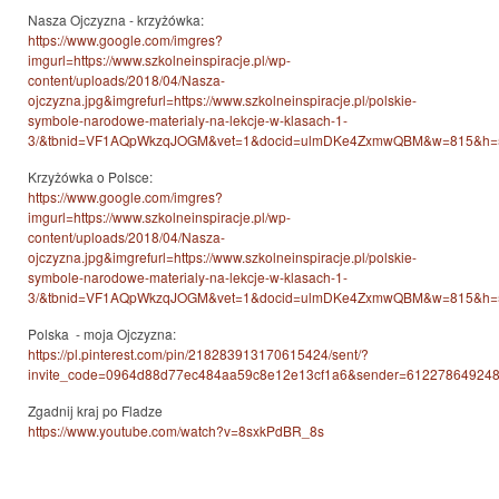
Nasza Ojczyzna - krzyżówka:
https://www.google.com/imgres?
imgurl=https://www.szkolneinspiracje.pl/wp-
content/uploads/2018/04/Nasza-
ojczyzna.jpg&imgrefurl=https://www.szkolneinspiracje.pl/polskie-
symbole-narodowe-materialy-na-lekcje-w-klasach-1-
3/&tbnid=VF1AQpWkzqJOGM&vet=1&docid=ulmDKe4ZxmwQBM&w=815&h=578&
Krzyżówka o Polsce:
https://www.google.com/imgres?
imgurl=https://www.szkolneinspiracje.pl/wp-
content/uploads/2018/04/Nasza-
ojczyzna.jpg&imgrefurl=https://www.szkolneinspiracje.pl/polskie-
symbole-narodowe-materialy-na-lekcje-w-klasach-1-
3/&tbnid=VF1AQpWkzqJOGM&vet=1&docid=ulmDKe4ZxmwQBM&w=815&h=578&i
Polska - moja Ojczyzna:
https://pl.pinterest.com/pin/218283913170615424/sent/?
invite_code=0964d88d77ec484aa59c8e12e13cf1a6&sender=61227864924
Zgadnij kraj po Fladze
https://www.youtube.com/watch?v=8sxkPdBR_8s