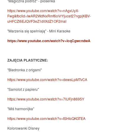
"Magiczna podróż" - piosenka
https://www.youtube.com/watch?v=nAgxUyX-
Fwg&fbclid=IwAR2WdNxRmf6oVrYjucet27ngpjKBV-
uHFCZl6EJQVF3eZ1dlIXdZ1OF2maI
"Marzenia się spełniają" - Mini Karaoke
https://www.youtube.com/watch?v=icqCgwcndwA
ZAJĘCIA PLASTYCZNE:
"Biedronka z origami"
https://www.youtube.com/watch?v=dewsLpMTvCA
"Samolot z papieru"
https://www.youtube.com/watch?v=7lUFjn8695Y
"Miś harmonijka"
https://www.youtube.com/watch?v=tSHIcQKGTEA
Kolorowanki Disney