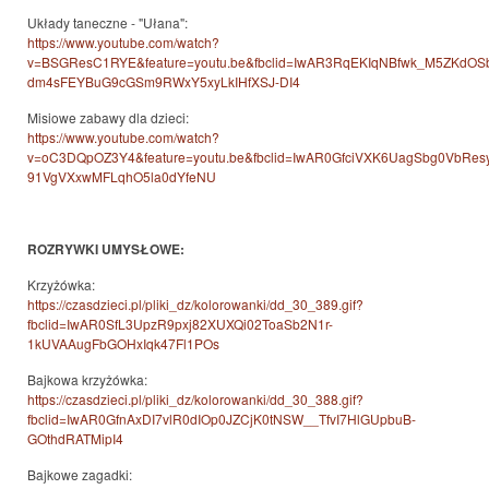
Układy taneczne - "Ułana":
https://www.youtube.com/watch?
v=BSGResC1RYE&feature=youtu.be&fbclid=IwAR3RqEKIqNBfwk_M5ZKdOS
dm4sFEYBuG9cGSm9RWxY5xyLkIHfXSJ-DI4
Misiowe zabawy dla dzieci:
https://www.youtube.com/watch?
v=oC3DQpOZ3Y4&feature=youtu.be&fbclid=IwAR0GfciVXK6UagSbg0VbRes
91VgVXxwMFLqhO5la0dYfeNU
ROZRYWKI UMYSŁOWE:
Krzyżówka:
https://czasdzieci.pl/pliki_dz/kolorowanki/dd_30_389.gif?
fbclid=IwAR0SfL3UpzR9pxj82XUXQi02ToaSb2N1r-
1kUVAAugFbGOHxIqk47Fl1POs
Bajkowa krzyżówka:
https://czasdzieci.pl/pliki_dz/kolorowanki/dd_30_388.gif?
fbclid=IwAR0GfnAxDI7vlR0dIOp0JZCjK0tNSW__TfvI7HlGUpbuB-
GOthdRATMipI4
Bajkowe zagadki: