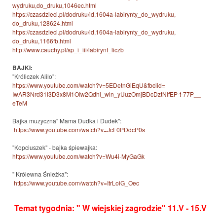
wydruku,do_druku,1046ec.html
https://czasdzieci.pl/dodruku/
id,1604a-labirynty_do_wydruku,
do_druku,128624.html
https://czasdzieci.pl/dodruku/
id,1604a-labirynty_do_wydruku,
do_druku,1166fb.html
http://www.cauchy.pl/sp_i_iii/
labirynt_liczb
BAJKI:
"Króliczek Alilo":
https://www.youtube.com/watch?
v=5EDetnGiEqU&fbclid=
IwAR3Nrd31l3D3x8M1OIw2Qdhl_
wln_yUuzOmjBDcDztNlfEP-t-77P__
eTeM
Bajka muzyczna" Mama Dudka i Dudek":
https://www.youtube.com/
watch?v=JcF0PDdcP0s
"Kopciuszek" - bajka śpiewajka:
https://www.youtube.com/watch?
v=Wu4i-MyGaGk
" Królewna Śnieżka":
https://www.youtube.com/
watch?v=ItrLoiG_Oec
Temat tygodnia: " W wiejskiej zagrodzie" 11.V - 15.V