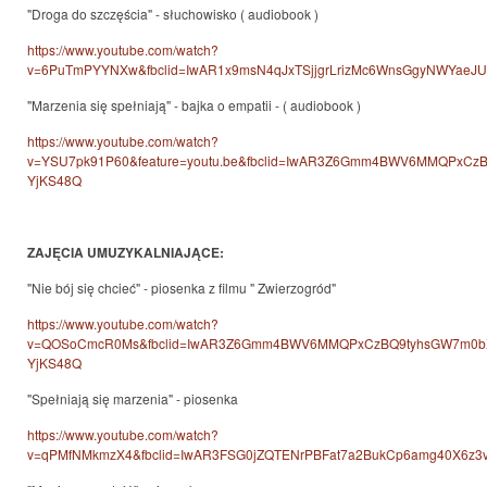
"Droga do szczęścia" - słuchowisko ( audiobook )
https://www.youtube.com/watch?
v=6PuTmPYYNXw&fbclid=IwAR1x9msN4qJxTSjjgrLrizMc6WnsGgyNWYaeJ
"Marzenia się spełniają" - bajka o empatii - ( audiobook )
https://www.youtube.com/watch?
v=YSU7pk91P60&feature=youtu.be&fbclid=IwAR3Z6Gmm4BWV6MMQPxCzB
YjKS48Q
ZAJĘCIA UMUZYKALNIAJĄCE:
"Nie bój się chcieć" - piosenka z filmu " Zwierzogród"
https://www.youtube.com/watch?
v=QOSoCmcR0Ms&fbclid=IwAR3Z6Gmm4BWV6MMQPxCzBQ9tyhsGW7m0bXs
YjKS48Q
"Spełniają się marzenia" - piosenka
https://www.youtube.com/watch?
v=qPMfNMkmzX4&fbclid=IwAR3FSG0jZQTENrPBFat7a2BukCp6amg40X6z