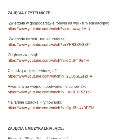
ZAJĘCIA CZYTELNICZE:
Zwierzęta w gospodarstwie rolnym na wsi - film edukacyjny:
https://www.youtube.com/watch?v=xrgowwp1V-U
Zwierzęta na wsi - nauka zwierząt:
https://www.youtube.com/watch?v=YHB3x2k3x30
Odgłosy zwierząt:
https://www.youtube.com/watch?v=qQtJP40a1Iw
Co jedzą wiejskie zwierzęta?:
https://www.youtube.com/watch?v=2LOpSLZe2RA
Awantura na wiejskim podwórku - słuchowisko:
https://www.youtube.com/watch?v=UuCFX15Z1bI
Na farmie dziadka - rymowanki:
https://www.youtube.com/watch?v=QgUZm4xBDEM
ZAJĘCIA UMUZYKALNIAJĄCE:
Piosenka "Stary Donald fermę miał"