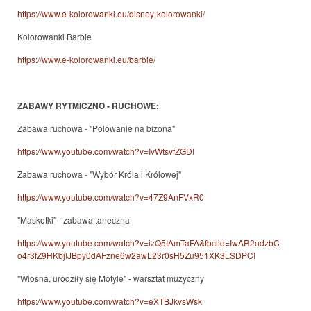
https://www.e-kolorowanki.eu/disney-kolorowanki/
Kolorowanki Barbie
https://www.e-kolorowanki.eu/barbie/
ZABAWY RYTMICZNO - RUCHOWE:
Zabawa ruchowa - "Polowanie na bizona"
https://www.youtube.com/watch?v=IvWtsvfZGDI
Zabawa ruchowa - "Wybór Króla i Królowej"
https://www.youtube.com/watch?v=47Z9AnFVxR0
"Maskotki" - zabawa taneczna
https://www.youtube.com/watch?v=izQ5IAmTaFA&fbclid=IwAR2odzbC-
o4r3fZ9HKbjIJBpy0dAFzne6w2awL23r0sH5Zu951XK3LSDPCI
"Wiosna, urodziły się Motyle" - warsztat muzyczny
https://www.youtube.com/watch?v=eXTBJkvsWsk