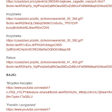
https://czasdzieci.pl/czytanki/id,390349-bajkowe_zagadki_naszych.html?
fbclid=IwAR3HpFp_NyfPxlq3eEq8NOwa58DxZz86UvFx6tW4MsqHi24bs4D93
Krzyżówka:
https://czasdzieci.pl/pliki_dz/kolorowanki/dd_30_394.gif?
fbclid=IwAR20keQLOfabqD9dlkCCe5u0u_TP5Y2VP-
kuocj8xSdKdAEJ9axRtXxCDV0
Krzyżówka:
https://czasdzieci.pl/pliki_dz/kolorowanki/dd_30_392.gif?
fbclid=IwAR1nEoLJKPHQVhXdagxC9S5-
QJBYjmKCHpXn9CREOIfaKfaOQNGOxBqqcX8
Rebus:
https://czasdzieci.pl/pliki_dz/kolorowanki/dd_41_403.gif?
fbclid=IwAR3HpFp_NyfPxlq3eEq8NOwa58DxZz86UvFx6tW4MsqHi24bs4D93
BAJKI:
"Brzydkie Kaczątko:
https://www.youtube.com/watch?
v=FtQI_zYlLPY&feature=share&fbclid=IwAR2HXz0o_W6djnziAnULOjNewY
j9m7zpbx17aQ0LU
"Franklin i przyjaciele"
https://www.youtube.com/watch?