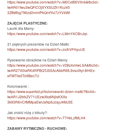
https://www.youtube.com/
watch?v=M0CeBf0VXnk&fbclid=
IwAR01fwu3wQFiCOjXYXSUZh1Kcz45
3Z8Mfxg796zd2mmlPkQmfYui7zYV4W
I
ZAJĘCIA PLASTYCZNE:
Laurki dla Mamy:
https://www.youtube.com/watch?
v=LMmY4CBnJqc
31 pięknych prezentów na Dzień Matki:
https://www.youtube.com/
watch?v=zoIhVFHyuUE
Rysowanie obrazków na Dzień Mamy:
https://www.youtube.com/watch?
v=V28z4xHwLSA&fbclid=
IwAR27X0laRK4RPBQTJSSAcAbbR6fL
9vsul9yI-8HlEx-
eFWTiIsSTo9Bec7U
Kolorowanki :
https://www.superkid.pl/
kolorowanki-dzien-matki?
fbclid=
IwAR1J2bfxZV71UEzwXks6NjlsKXXs
3k93R6nClfMMpaEwUaNp6JzayJ4MJ3
E
Jak zrobić różę z bibuły?:
https://www.youtube.com/watch?
v=T7HkLzfMLH4
ZABAWY RYTMICZNO - RUCHOWE: