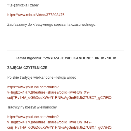
"Księżniczka i żaba"
https://www.cda.pl/video/377208476
Zapraszamy do kreatywnego spęczania czasu wolnego.
Temat tygodnia: "ZWYCZAJE WIELKANOCNE" 06. IV - 10. IV
ZAJĘCIA CZYTELNICZE:
Polskie tradycje wielkanocne - lekcja wideo
https://www.youtube.com/watch?
v=lnglzbx4H7Q&feature=share&fbclid=IwAR3hTXY-
cuijTRv1HA_dGGDquXWvYi1RNFsAgGmE9iJbZ7U8X7_gC7iFtQ
Tradycyjny koszyk wielkanocny
https://www.youtube.com/watch?
v=lnglzbx4H7Q&feature=share&fbclid=IwAR3hTX4Y-
cuijTRv1HA_dGGDquXWvYi1RNFsAgGmE9iJbZ7U8X7_gC7iFtQ