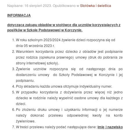
Napisane:
16 sierpień 2023
. Opublikowano w
Stołówka i świetlica
INFORMACJA
dotycząca zakupu obiadów w stołówce dla uczniów korzystających z
posiłków w Szkole Podstawowej w Korczynie.
W roku szkolnym 2023/2024 żywienie dzieci rozpoczyna się od
dnia 05 września 2023 r.
Warunkiem korzystania przez dziecko z obiadów jest podpisanie
przez rodzica (opiekuna prawnego) umowy (druk do pobrania ze
strony internetowej szkoły).
Żywienie uczniów rozpoczyna się od następnego dnia po
dostarczeniu umowy do Szkoły Podstawowej w Korczynie i jej
podpisaniu.
Przy składaniu każda umowa otrzymuje indywidualny numer.
W przypadku korzystania z dożywiania przez więcej niż jedno
dziecko w rodzinie należy wypełnić osobne umowy dla każdego z
dzieci.
Po złożeniu druku umowy i uzyskaniu informacji o jej numerze
należy dokonać przelewu odpowiedniej kwoty na konto
żywieniowe.
W treści przelewu należy podać następujące dane:
imię i nazwisko