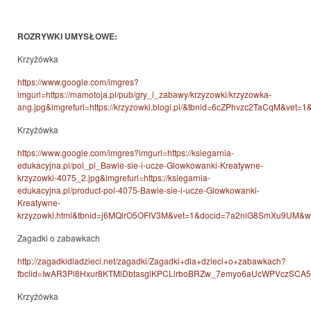
ROZRYWKI UMYSŁOWE:
Krzyżówka
https://www.google.com/imgres?
imgurl=https://mamotoja.pl/pub/gry_i_zabawy/krzyzowki/krzyzowka-
ang.jpg&imgrefurl=https://krzyzowki.blogi.pl/&tbnid=6cZPhvzc2TaCqM
Krzyżówka
https://www.google.com/imgres?imgurl=https://ksiegarnia-
edukacyjna.pl/pol_pl_Bawie-sie-i-ucze-Glowkowanki-Kreatywne-
krzyzowki-4075_2.jpg&imgrefurl=https://ksiegarnia-
edukacyjna.pl/product-pol-4075-Bawie-sie-i-ucze-Glowkowanki-
Kreatywne-
krzyzowki.html&tbnid=j6MQlrO5OFIV3M&vet=1&docid=7a2nlG8SmXu9UM
Zagadki o zabawkach
http://zagadkidladzieci.net/zagadki/Zagadki+dla+dzieci+o+zabawkach?
fbclid=IwAR3Pl8Hxur8KTMlDbtasglKPCLlrboBRZw_7emyo6aUcWPVczSCA
Krzyżówka