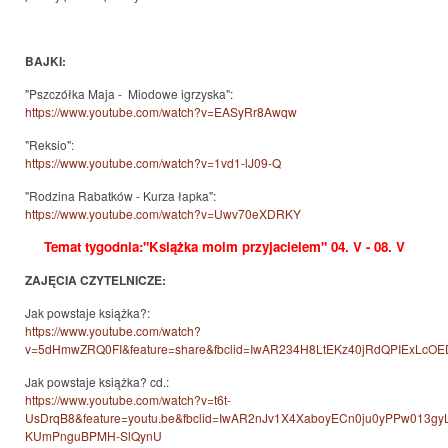
BAJKI:
"Pszczółka Maja - Miodowe igrzyska":
https://www.youtube.com/watch?v=EASyRr8Awqw
"Reksio":
https://www.youtube.com/watch?v=1vd1-lJ09-Q
"Rodzina Rabatków - Kurza łapka":
https://www.youtube.com/watch?v=Uwv70eXDRKY
Temat tygodnia:"Książka moim przyjacielem" 04. V - 08. V
ZAJĘCIA CZYTELNICZE:
Jak powstaje książka?:
https://www.youtube.com/watch?
v=5dHmwZRQ0FI&feature=share&fbclid=IwAR234H8LtEKz40jRdQPIExLc
Jak powstaje książka? cd.:
https://www.youtube.com/watch?v=t6t-
UsDrqB8&feature=youtu.be&fbclid=IwAR2nJv1X4XaboyECn0ju0yPPw013g
KUmPnguBPMH-SlQynU