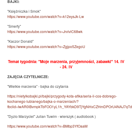
BAJKI:
"Księżniczka i Smok"
https://www.youtube.com/watch?v=k12eysJk-Lw
"Smerfy"
https://www.youtube.com/watch?v=JrvlvlC68wk
"Kaczor Donald"
https://www.youtube.com/watch?v=Zgjpo5ZegoU
Temat tygodnia: "Moje marzenia, przyjemności, zabawki" 14. IV
- 24. IV
ZAJĘCIA CZYTELNICZE:
"Wielkie marzenia" - bajka do czytania
https://nietylkobajki.pl/bajki/przygody-kota-afika/seria-ii-cos-dobrego-
kochanego-lubianego/bajka-o-marzeniach/?
fbclid=IwAR0lBvmpkTbFOO1yL1h_YAYbkD9TjYgNHxCZHmDPOrU4NAJ7qT
"Dyzio Marzyciel" Julian Tuwim - wierszyk ( audiobook )
https://www.youtube.com/watch?v=BMbp3YfOaaM