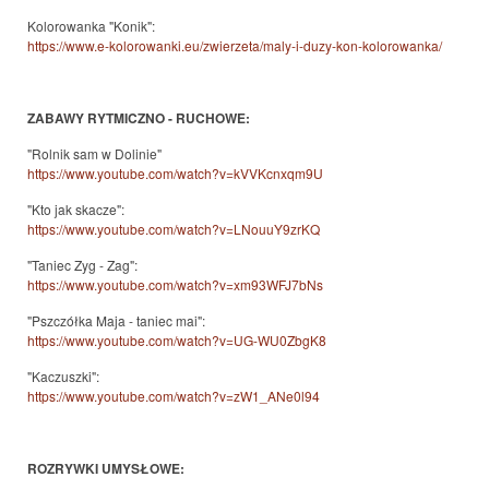
Kolorowanka "Konik":
https://www.e-kolorowanki.eu/zwierzeta/maly-i-duzy-kon-kolorowanka/
ZABAWY RYTMICZNO - RUCHOWE:
"Rolnik sam w Dolinie"
https://www.youtube.com/watch?v=kVVKcnxqm9U
"Kto jak skacze":
https://www.youtube.com/watch?v=LNouuY9zrKQ
"Taniec Zyg - Zag":
https://www.youtube.com/watch?v=xm93WFJ7bNs
"Pszczółka Maja - taniec mai":
https://www.youtube.com/watch?v=UG-WU0ZbgK8
"Kaczuszki":
https://www.youtube.com/watch?v=zW1_ANe0l94
ROZRYWKI UMYSŁOWE: