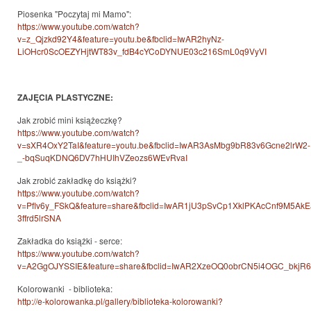
Piosenka "Poczytaj mi Mamo":
https://www.youtube.com/watch?
v=z_Qjzkd92Y4&feature=youtu.be&fbclid=IwAR2hyNz-
LiOHcr0ScOEZYHjtWT83v_fdB4cYCoDYNUE03c216SmL0q9VyVI
ZAJĘCIA PLASTYCZNE:
Jak zrobić mini książeczkę?
https://www.youtube.com/watch?
v=sXR4OxY2TaI&feature=youtu.be&fbclid=IwAR3AsMbg9bR83v6Gcne2lrW2-
_-bqSuqKDNQ6DV7hHUIhVZeozs6WEvRvaI
Jak zrobić zakładkę do książki?
https://www.youtube.com/watch?
v=Pflv6y_FSkQ&feature=share&fbclid=IwAR1jU3pSvCp1XklPKAcCnf9M5A
3ffrd5lrSNA
Zakładka do książki - serce:
https://www.youtube.com/watch?
v=A2GgOJYSSIE&feature=share&fbclid=IwAR2XzeOQ0obrCN5i4OGC_bkjR
Kolorowanki - biblioteka:
http://e-kolorowanka.pl/gallery/biblioteka-kolorowanki?