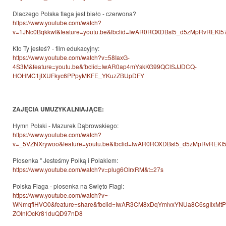
Dlaczego Polska flaga jest biało - czerwona?
https://www.youtube.com/watch?
v=1JNc0BqkkwI&feature=youtu.be&fbclid=IwAR0ROXDBsl5_d5zMpRvREKI57
Kto Ty jesteś? - film edukacyjny:
https://www.youtube.com/watch?v=58IaxG-
4S3M&feature=youtu.be&fbclid=IwAR0ap4mYskKG99QClSJJDCQ-
HOHMC1jtXUFkyc6PPpyMKFE_YKuzZBUpDFY
ZAJĘCIA UMUZYKALNIAJĄCE:
Hymn Polski - Mazurek Dąbrowskiego:
https://www.youtube.com/watch?
v=_5VZNXrywoo&feature=youtu.be&fbclid=IwAR0ROXDBsl5_d5zMpRvREKI57
Piosenka " Jesteśmy Polką i Polakiem:
https://www.youtube.com/watch?v=plug6OIrxRM&t=27s
Polska Flaga - piosenka na Swięto Flagi:
https://www.youtube.com/watch?v=-
WNmqfiHVO0&feature=share&fbclid=IwAR3CM8xDqYmlvxYNUa8C6sgIlxMtP
ZOInlOcKr81duQD97nD8