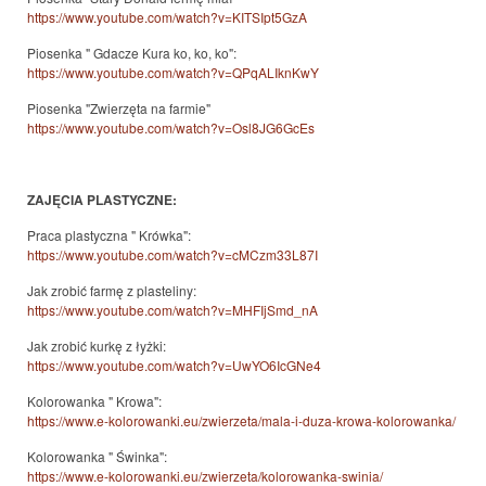
https://www.youtube.com/watch?v=KITSIpt5GzA
Piosenka " Gdacze Kura ko, ko, ko":
https://www.youtube.com/watch?v=QPqALIknKwY
Piosenka "Zwierzęta na farmie"
https://www.youtube.com/watch?v=Osl8JG6GcEs
ZAJĘCIA PLASTYCZNE:
Praca plastyczna " Krówka":
https://www.youtube.com/watch?v=cMCzm33L87I
Jak zrobić farmę z plasteliny:
https://www.youtube.com/watch?v=MHFIjSmd_nA
Jak zrobić kurkę z łyżki:
https://www.youtube.com/watch?v=UwYO6IcGNe4
Kolorowanka " Krowa":
https://www.e-kolorowanki.eu/zwierzeta/mala-i-duza-krowa-kolorowanka/
Kolorowanka " Świnka":
https://www.e-kolorowanki.eu/zwierzeta/kolorowanka-swinia/