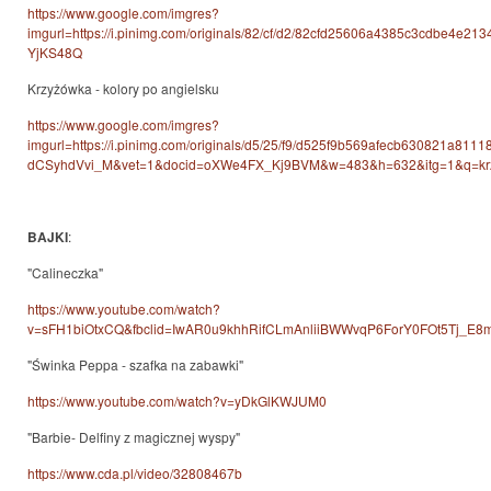
https://www.google.com/imgres?
imgurl=https://i.pinimg.com/originals/82/cf/d2/82cfd25606a4385c3c
YjKS48Q
Krzyżówka - kolory po angielsku
https://www.google.com/imgres?
imgurl=https://i.pinimg.com/originals/d5/25/f9/d525f9b569afecb630821a811
dCSyhdVvi_M&vet=1&docid=oXWe4FX_Kj9BVM&w=483&h=632&itg=1&q=kr
BAJKI
:
"Calineczka"
https://www.youtube.com/watch?
v=sFH1biOtxCQ&fbclid=IwAR0u9khhRifCLmAnliiBWWvqP6ForY0FOt5Tj_E
"Świnka Peppa - szafka na zabawki"
https://www.youtube.com/watch?v=yDkGlKWJUM0
"Barbie- Delfiny z magicznej wyspy"
https://www.cda.pl/video/32808467b