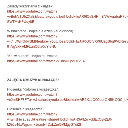
Zasady korzystania z książek:
https://www.youtube.com/watch?
v=BehV1UbZXaE&feature=youtu.be&fbclid=IwAR0IQvSxlHmBNWwqabaR7dl
SWTMvKPUuy8E
W bibliotece - bajka dla dzieci (audiobook)
https://www.youtube.com/watch?
v=7TJtWPGdwSM&feature=youtu.be&fbclid=IwAR0GfciVXK6UagSbg0VbRes
91VgVXxwMFLqhO5la0dYfeNU
"Kot w butach" - bajka muzyczna:
https://www.youtube.com/watch?v=mVuLpqDLvE4
ZAJĘCIA UMUZYKALNIAJĄCE:
Piosenka "Kolorowa książeczka":
https://www.youtube.com/watch?
v=2mSHF8PTq4A&feature=youtu.be&fbclid=IwAR2XzeOQ0obrCN5i4OGC_b
Piosenka o książeczce:
https://www.youtube.com/watch?
v=wnJFiwa5a8U&feature=share&fbclid=IwAR3AflZwxcldExOB-2E0-
tZG6s46zWgsm_xJeaufv4DzLZmf6VMgyG7oi2I