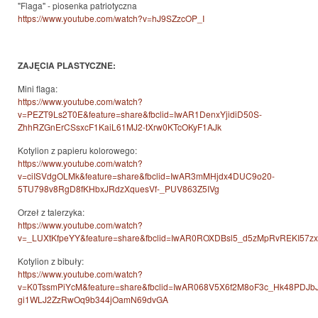
"Flaga" - piosenka patriotyczna
https://www.youtube.com/watch?v=hJ9SZzcOP_I
ZAJĘCIA PLASTYCZNE:
Mini flaga:
https://www.youtube.com/watch?
v=PEZT9Ls2T0E&feature=share&fbclid=IwAR1DenxYjidiD50S-
ZhhRZGnErCSsxcF1KaiL61MJ2-tXrw0KTcOKyF1AJk
Kotylion z papieru kolorowego:
https://www.youtube.com/watch?
v=ciISVdgOLMk&feature=share&fbclid=IwAR3mMHjdx4DUC9o20-
5TU798v8RgD8fKHbxJRdzXquesVf-_PUV863Z5IVg
Orzeł z talerzyka:
https://www.youtube.com/watch?
v=_LUXtKfpeYY&feature=share&fbclid=IwAR0ROXDBsl5_d5zMpRvREKI57zxh
Kotylion z bibuły:
https://www.youtube.com/watch?
v=K0TssmPiYcM&feature=share&fbclid=IwAR068V5X6f2M8oF3c_Hk48PDJb
gi1WLJ2ZzRwOq9b344jOamN69dvGA