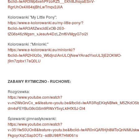
fbclid=IwAR3Wp6xehPFzoRZ5__0Xhl8JhsyaESnV-
RgrUhOx4X64sjBhLwTmqv2JliA
Kolorowanki "My Little Pony":
https://www.e-kolorowanki.eu/my-little-pony/?
fbclid=IwAR3AflZwxcldExOB-2E0-
tZG6s46zWgsm_xJeaufv4DzLZmf6VMgyG7oi2I
Kolorowanki :"Minionki:"
https://www.e-kolorowanki.eu/minionki/?
fbclid=IwAR2HXz0o_W6djnziAnULOjNewYAnadYxoUL3jE2OKWO-
j9m7zpbx17aQ0LU
ZABAWY RYTMICZNO - RUCHOWE:
Rozgrzewka:
https://www.youtube.com/watch?
v=m2WsGrvCx_w&feature=youtu.be&fbclid=IwAR3RqEKIqNBfwk_M5ZKdOSb
dm4sFEYBuG9cGSm9RWxY5xyLkIHfXSJ-DI4
Śpiewanki gimnastykowanki:
https://www.youtube.com/watch?
v=351fw50UOn8&feature=youtu.be&fbclid=IwAR0nlQARHjh8MToQnNlMUskwt
FkgoyrXqCSap3OTz--sdBU98R7HM061s