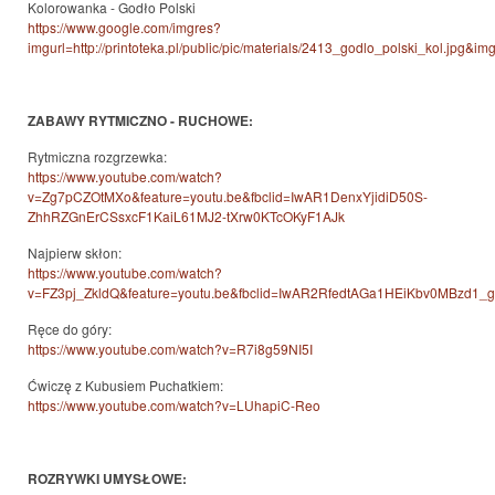
Kolorowanka - Godło Polski
https://www.google.com/imgres?
imgurl=http://printoteka.pl/public/pic/materials/2413_godlo_polski_kol.
ZABAWY RYTMICZNO - RUCHOWE:
Rytmiczna rozgrzewka:
https://www.youtube.com/watch?
v=Zg7pCZOtMXo&feature=youtu.be&fbclid=IwAR1DenxYjidiD50S-
ZhhRZGnErCSsxcF1KaiL61MJ2-tXrw0KTcOKyF1AJk
Najpierw skłon:
https://www.youtube.com/watch?
v=FZ3pj_ZkldQ&feature=youtu.be&fbclid=IwAR2RfedtAGa1HEiKbv0MBzd1
Ręce do góry:
https://www.youtube.com/watch?v=R7i8g59NI5I
Ćwiczę z Kubusiem Puchatkiem:
https://www.youtube.com/watch?v=LUhapiC-Reo
ROZRYWKI UMYSŁOWE: