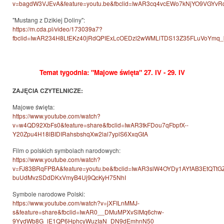
v=bagdW3VJEvA&feature=youtu.be&fbclid=IwAR3cq4vcEWo7kNjYO9VG
"Mustang z Dzikiej Doliny":
https://m.cda.pl/video/173039a7?
fbclid=IwAR234H8LtEKz40jRdQPIExLcOEDzl2wWMLlTDS13Z35FLuVoYmq
Temat tygodnia: "Majowe święta" 27. IV - 29. IV
ZAJĘCIA CZYTELNICZE:
Majowe święta:
https://www.youtube.com/watch?
v=w4QD92XbFs0&feature=share&fbclid=IwAR3tkFDou7qFbpfX--
Y20Zpu4H18lBIDIRahsbshqXw2lal7yplS6XxqGtA
Film o polskich symbolach narodowych:
https://www.youtube.com/watch?
v=FJ83BRqFPBA&feature=youtu.be&fbclid=IwAR3slW4OYDy1AYfAB3EtQTtG
buUdMvzSDdDKxVmyB4Uj9QcKyH75NhI
Symbole narodowe Polski:
https://www.youtube.com/watch?v=jXFILnMMJ-
s&feature=share&fbclid=IwAR0__DMuMPXvSlMq6chw-
9YydWb8G_lE1QP6HphcyWuzIaN_DN9dEmhnN50