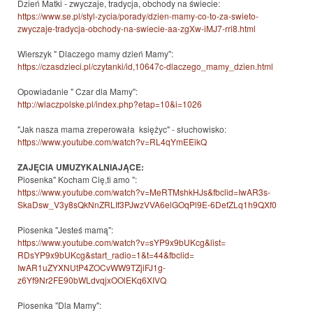
Dzień Matki - zwyczaje, tradycja, obchody na świecie:
https://www.se.pl/styl-zycia/
porady/dzien-mamy-co-to-za-
swieto-
zwyczaje-tradycja-
obchody-na-swiecie-aa-zgXw-
iMJ7-rri8.html
Wierszyk " Dlaczego mamy dzień Mamy":
https://czasdzieci.pl/
czytanki/id,10647c-dlaczego_
mamy_dzien.html
Opowiadanie " Czar dla Mamy":
http://wlaczpolske.pl/index.
php?etap=10&i=1026
"Jak nasza mama zreperowała księżyc" - słuchowisko:
https://www.youtube.com/watch?
v=RL4qYmEEikQ
ZAJĘCIA UMUZYKALNIAJĄCE:
Piosenka" Kocham Cię,ti amo ":
https://www.youtube.com/
watch?v=MeRTMshkHJs&fbclid=
IwAR3s-
SkaDsw_
V3y8sQkNnZRLIf3PJwzVVA6elGOqPl
9E-6DefZLq1h9QXf0
Piosenka "Jesteś mamą":
https://www.youtube.com/watch?
v=sYP9x9bUKcg&list=
RDsYP9x9bUKcg&start_radio=1&t=
44&fbclid=
IwAR1uZYXNUtP4ZOCvWW9TZjiFJ1g-
z6Yf9Nr2FE90bWLdvqjxOOlEKq6XIV
Q
Piosenka "Dla Mamy":