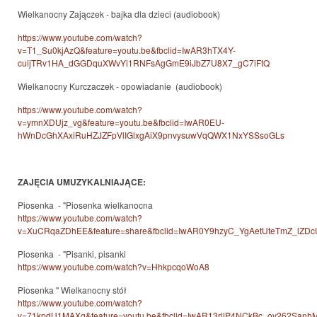
Wielkanocny Zajączek - bajka dla dzieci (audiobook)
https://www.youtube.com/watch?
v=T1_Su0kjAzQ&feature=youtu.be&fbclid=IwAR3hTX4Y-
cuijTRv1HA_dGGDquXWvYi1RNFsAgGmE9iJbZ7U8X7_gC7iFtQ
Wielkanocny Kurczaczek - opowiadanie (audiobook)
https://www.youtube.com/watch?
v=ymnXDUjz_vg&feature=youtu.be&fbclid=IwAR0EU-
hWnDcGhXAxiRuHZJZFpVlIGlxgAiX9pnvysuwVqQWX1NxYSSsoGLs
ZAJĘCIA UMUZYKALNIAJĄCE:
Piosenka - "Piosenka wielkanocna
https://www.youtube.com/watch?
v=XuCRqaZDhEE&feature=share&fbclid=IwAR0Y9hzyC_YgAetUteTmZ_lZD
Piosenka - "Pisanki, pisanki
https://www.youtube.com/watch?v=HhkpcqoWoA8
Piosenka " Wielkanocny stół
https://www.youtube.com/watch?
v=71kpdU1MAXg&feature=youtu.be&fbclid=IwAR13rllP4NCkBc_ov262Sa