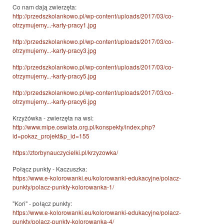
Co nam dają zwierzęta:
http://przedszkolankowo.pl/wp-content/uploads/2017/03/co-
otrzymujemy...-karty-pracy1.jpg
http://przedszkolankowo.pl/wp-content/uploads/2017/03/co-
otrzymujemy...-karty-pracy3.jpg
http://przedszkolankowo.pl/wp-content/uploads/2017/03/co-
otrzymujemy...-karty-pracy5.jpg
http://przedszkolankowo.pl/wp-content/uploads/2017/03/co-
otrzymujemy...-karty-pracy6.jpg
Krzyżówka - zwierzęta na wsi:
http://www.mipe.oswiata.org.pl/konspekty/index.php?
id=pokaz_projekt&p_id=155
https://ztorbynauczycielki.pl/krzyzowka/
Połącz punkty - Kaczuszka:
https://www.e-kolorowanki.eu/kolorowanki-edukacyjne/polacz-
punkty/polacz-punkty-kolorowanka-1/
"Koń" - połącz punkty:
https://www.e-kolorowanki.eu/kolorowanki-edukacyjne/polacz-
punkty/polacz-punkty-kolorowanka-4/