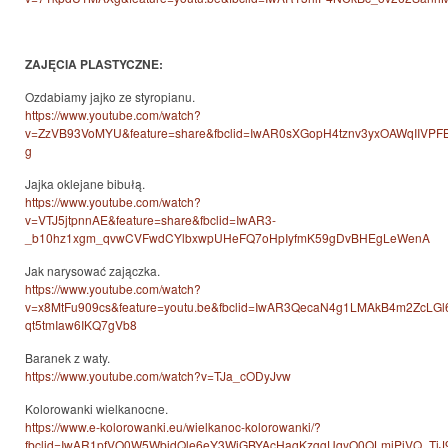
ZAJĘCIA PLASTYCZNE:
Ozdabiamy jajko ze styropianu.
https://www.youtube.com/watch?
v=ZzVB93VoMYU&feature=share&fbclid=IwAR0sXGopH4tznv3yxOAWqIIVP
g
Jajka oklejane bibułą.
https://www.youtube.com/watch?
v=VTJ5jtpnnAE&feature=share&fbclid=IwAR3-
_b10hz1xgm_qvwCVFwdCYlbxwpUHeFQ7oHpIyfmK59gDvBHEgLeWenA
Jak narysować zajączka.
https://www.youtube.com/watch?
v=x8MtFu909cs&feature=youtu.be&fbclid=IwAR3QecaN4g1LMAkB4m2ZcL
qt5tmIaw6IKQ7gVb8
Baranek z waty.
https://www.youtube.com/watch?v=TJa_cODyJvw
Kolorowanki wielkanocne.
https://www.e-kolorowanki.eu/wielkanoc-kolorowanki/?
fbclid=IwAR1pfVO0W5WbidQle6eY3WiGBYAcHaqKzggUqyO0QLmiPjVQ_Tj