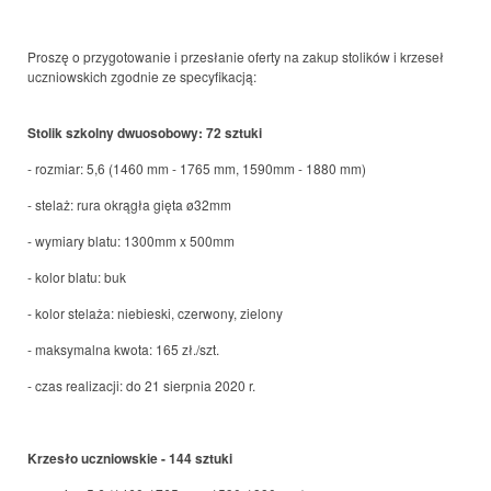
Proszę o przygotowanie i przesłanie oferty na zakup stolików i krzeseł
uczniowskich zgodnie ze specyfikacją:
S
tolik szkolny dwuosobowy: 72 sztuki
- rozmiar: 5,6 (1460 mm - 1765 mm, 1590mm - 1880 mm)
- stelaż: rura okrągła gięta ø32mm
- wymiary blatu: 1300mm x 500mm
- kolor blatu: buk
- kolor stelaża: niebieski, czerwony, zielony
- maksymalna kwota: 165 zł./szt.
- czas realizacji: do 21 sierpnia 2020 r.
Krzesło uczniowskie - 144 sztuki