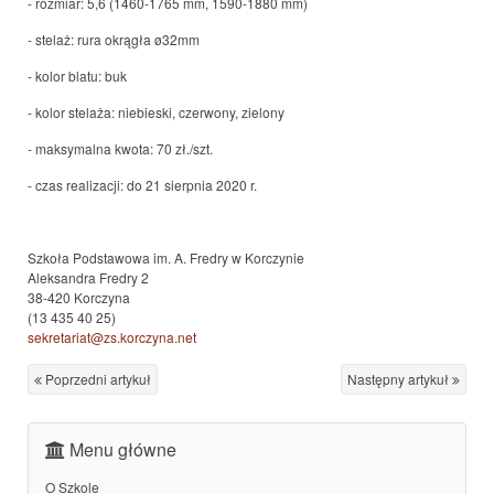
- rozmiar: 5,6 (1460-1765 mm, 1590-1880 mm)
- stelaż: rura okrągła ø32mm
- kolor blatu: buk
- kolor stelaża: niebieski, czerwony, zielony
- maksymalna kwota: 70 zł./szt.
- czas realizacji: do 21 sierpnia 2020 r.
Szkoła Podstawowa im. A. Fredry w Korczynie
Aleksandra Fredry 2
38-420 Korczyna
(13 435 40 25)
sekretariat@zs.korczyna.net
Poprzedni artykuł
Następny artykuł
Menu główne
O Szkole