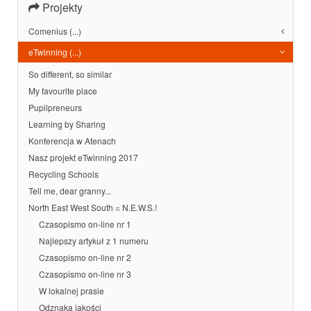
Projekty
Comenius (...)
eTwinning (...)
So different, so similar
My favourite place
Pupilpreneurs
Learning by Sharing
Konferencja w Atenach
Nasz projekt eTwinning 2017
Recycling Schools
Tell me, dear granny...
North East West South = N.E.W.S.!
Czasopismo on-line nr 1
Najlepszy artykuł z 1 numeru
Czasopismo on-line nr 2
Czasopismo on-line nr 3
W lokalnej prasie
Odznaka jakości