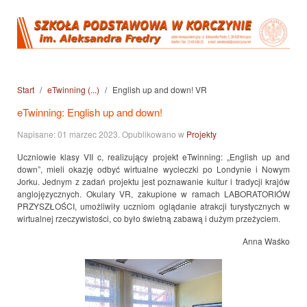
Start
eTwinning (...)
English up and down! VR
eTwinning: English up and down!
Napisane:
01 marzec 2023
. Opublikowano w
Projekty
Uczniowie klasy VII c, realizujący projekt eTwinning: „English up and
down”, mieli okazję odbyć wirtualne wycieczki po Londynie i Nowym
Jorku. Jednym z zadań projektu jest poznawanie kultur i tradycji krajów
anglojęzycznych. Okulary VR, zakupione w ramach LABORATORIÓW
PRZYSZŁOŚCI, umożliwiły uczniom oglądanie atrakcji turystycznych w
wirtualnej rzeczywistości, co było świetną zabawą i dużym przeżyciem.
Anna Waśko