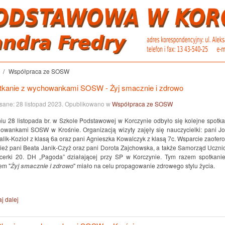
Współpraca ze SOSW
tkanie z wychowankami SOSW - Żyj smacznie i zdrowo
sane:
28 listopad 2023
. Opublikowano w
Współpraca ze SOSW
iu 28 listopada br. w Szkole Podstawowej w Korczynie odbyło się kolejne spotka
owankami SOSW w Krośnie. Organizacją wizyty zajęły się nauczycielki: pani Jo
alik-Kozioł z klasą 6a oraz pani Agnieszka Kowalczyk z klasą 7c. Wsparcie zaofer
ież pani Beata Janik-Czyż oraz pani Dorota Zajchowska, a także Samorząd Uczni
rcerki 20. DH „Pagoda” działającej przy SP w Korczynie. Tym razem spotkani
em "
" miało na celu propagowanie zdrowego stylu życia.
Żyj smacznie i zdrowo
j dalej