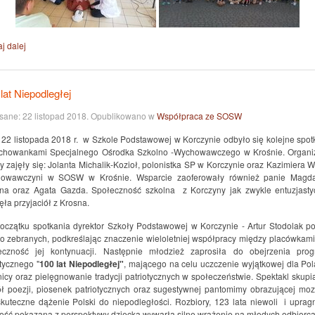
j dalej
lat Niepodległej
sane:
22 listopad 2018
. Opublikowano w
Współpraca ze SOSW
 22 listopada 2018 r. w Szkole Podstawowej w Korczynie odbyło się kolejne spot
chowankami Specjalnego Ośrodka Szkolno -Wychowawczego w Krośnie. Organi
ty zajęły się: Jolanta Michalik-Kozioł, polonistka SP w Korczynie oraz Kazimiera W
owawczyni w SOSW w Krośnie. Wsparcie zaoferowały również panie Magd
na oraz Agata Gazda. Społeczność szkolna z Korczyny jak zwykle entuzjasty
ęła przyjaciół z Krosna.
oczątku spotkania dyrektor Szkoły Podstawowej w Korczynie - Artur Stodolak po
ło zebranych, podkreślając znaczenie wieloletniej współpracy między placówkami
eczność jej kontynuacji. Następnie młodzież zaprosiła do obejrzenia pro
stycznego "
100 lat Niepodległej"
, mającego na celu uczczenie wyjątkowej dla Po
nicy oraz pielęgnowanie tradycji patriotycznych w społeczeństwie. Spektakl skupia
ł poezji, piosenek patriotycznych oraz sugestywnej pantomimy obrazującej moz
skuteczne dążenie Polski do niepodległości. Rozbiory, 123 lata niewoli i uprag
ość pokazana z perspektywy dziecka wywarła silne wrażenie na młodych odbiorca