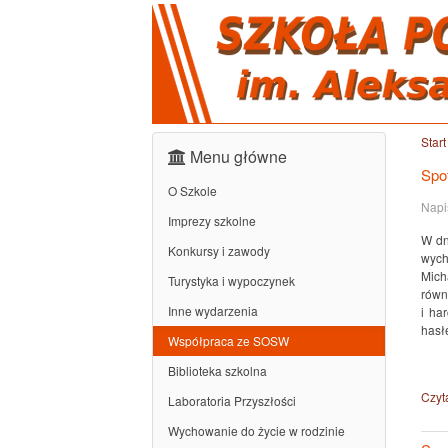
Start
Menu główne
Spo
O Szkole
Napi
Imprezy szkolne
W dn
Konkursy i zawody
wych
Mich
Turystyka i wypoczynek
równ
Inne wydarzenia
i ha
hasł
Współpraca ze SOSW
Biblioteka szkolna
Czyta
Laboratoria Przyszłości
Wychowanie do życie w rodzinie