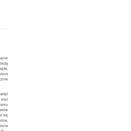
kanie
zacją
ajda,
alena
cznie
witał
 oraz
gramu
laków
ł się
olne,
niona
ch.