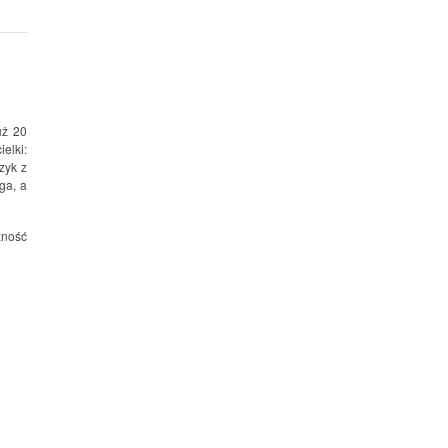
uż 20
ielki:
zyk z
ga, a
zność