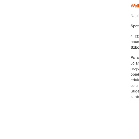
Wal
Napi
Spot
4 cz
nauc
Szko
Po d
Jola
przy
opie
eduk
celu
Suge
zaró