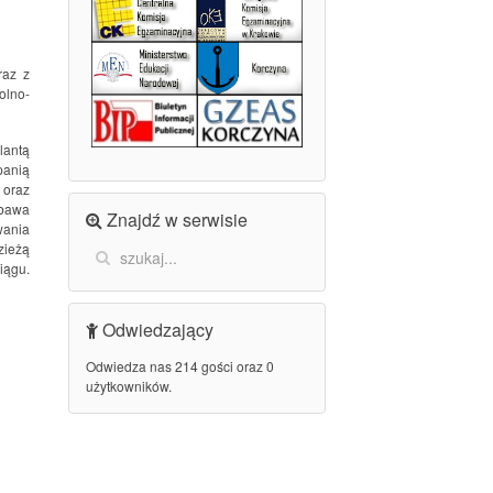
raz z
olno-
lantą
panią
 oraz
abawa
Znajdź w serwisie
wania
zieżą
iągu.
Odwiedzający
Odwiedza nas 214 gości oraz 0
użytkowników.