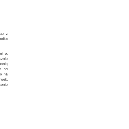
raz z
rodka
ań p.
cznie
panią
my od
go na
ywek.
żenie