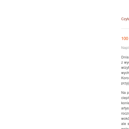
Czyta
100 
Napi
Dnia
z wy
wizy
wych
Koro
przyj
Na p
ciep
koni
arty
rocz
wokó
ale 
woln