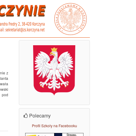
nie z
lanta
owała
owski
e pod
Polecamy
Profil Szkoły na Facebooku