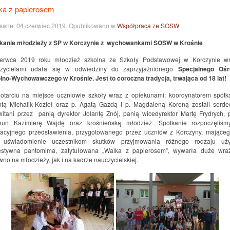
ka z papierosem
sane:
04 czerwiec 2019
. Opublikowano w
Współpraca ze SOSW
kanie młodzieży z SP w Korczynie z wychowankami SOSW w Krośnie
erwca 2019 roku młodzież szkolna ze Szkoły Podstawowej w Korczynie w
zycielami udała się w odwiedziny do zaprzyjaźnionego
Specjalnego Oś
lno-Wychowawczego w Krośnie. Jest to coroczna tradycja, trwająca od 18 lat!
otarciu na miejsce uczniowie szkoły wraz z opiekunami: koordynatorem spotk
ntą Michalik-Kozioł oraz p. Agatą Gazdą i p. Magdaleną Koroną zostali serde
witani przez panią dyrektor Jolantę Znój, panią wicedyrektor Martę Frydrych, 
kun Kazimierę Wajdę oraz krośnieńską młodzież. Spotkanie rozpoczęliś
acyjnego przedstawienia, przygotowanego przez uczniów z Korczyny, mające
 uświadomienie uczestnikom skutków przyjmowania różnego rodzaju uż
stywna pantomima, zatytułowana „Walka z papierosem”, wywarła duże wra
wno na młodzieży, jak i na kadrze nauczycielskiej.