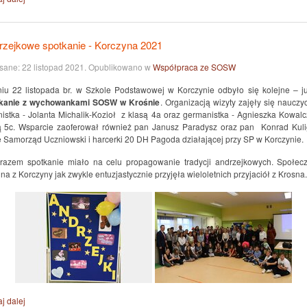
rzejkowe spotkanie - Korczyna 2021
sane:
22 listopad 2021
. Opublikowano w
Współpraca ze SOSW
iu 22 listopada br. w Szkole Podstawowej w Korczynie odbyło się kolejne – j
kanie z wychowankami SOSW w Krośnie
. Organizacją wizyty zajęły się nauczyc
nistka - Jolanta Michalik-Kozioł z klasą 4a oraz germanistka - Agnieszka Kowalc
ą 5c. Wsparcie zaoferował również pan Janusz Paradysz oraz pan Konrad Kuli
e Samorząd Uczniowski i harcerki 20 DH Pagoda działającej przy SP w Korczynie.
razem spotkanie miało na celu propagowanie tradycji andrzejkowych. Społec
na z Korczyny jak zwykle entuzjastycznie przyjęła wieloletnich przyjaciół z Krosna.
j dalej