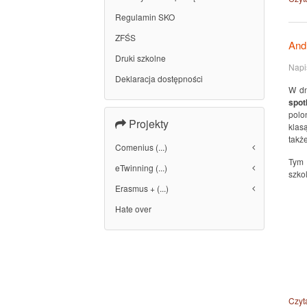
Regulamin SKO
ZFŚS
And
Druki szkolne
Napi
Deklaracja dostępności
W dn
spot
polo
Projekty
klas
takż
Comenius (...)
Tym 
eTwinning (...)
szkol
Erasmus + (...)
Hate over
Czyta