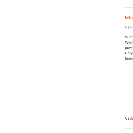
Mło
Napi
W dn
Wych
powi
Doty
humo
Czyta