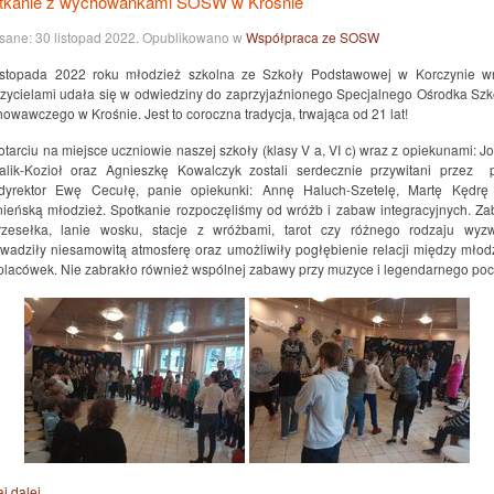
tkanie z wychowankami SOSW w Krośnie
sane:
30 listopad 2022
. Opublikowano w
Współpraca ze SOSW
istopada 2022 roku młodzież szkolna ze Szkoły Podstawowej w Korczynie w
zycielami udała się w odwiedziny do zaprzyjaźnionego Specjalnego Ośrodka Szk
owawczego w Krośnie. Jest to coroczna tradycja, trwająca od 21 lat!
otarciu na miejsce uczniowie naszej szkoły (klasy V a, VI c) wraz z opiekunami: Jo
alik-Kozioł oraz Agnieszkę Kowalczyk zostali serdecznie przywitani przez 
dyrektor Ewę Cecułę, panie opiekunki: Annę Haluch-Szetelę, Martę Kędrę
nieńską młodzież. Spotkanie rozpoczęliśmy od wróżb i zabaw integracyjnych. Z
zesełka, lanie wosku, stacje z wróżbami, tarot czy różnego rodzaju wyz
wadziły niesamowitą atmosferę oraz umożliwiły pogłębienie relacji między młod
placówek. Nie zabrakło również wspólnej zabawy przy muzyce i legendarnego poc
j dalej