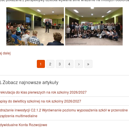
j dalej
1
2
3
4
Zobacz najnowsze artykuły
rekrutacja do klas pierwszych na rok szkolny 2026/2027
pisy do świetlicy szkolnej na rok szkolny 2026/2027
drażanie inwestycji C2.1.2 Wyrównanie poziomu wyposażenia szkół w przenośne
rządzenia multimedialne
ndywidualne Konta Rozwojowe