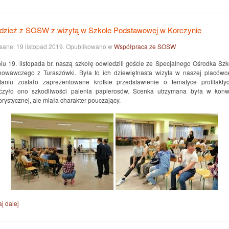
dzież z SOSW z wizytą w Szkole Podstawowej w Korczynie
sane:
19 listopad 2019
. Opublikowano w
Współpraca ze SOSW
iu 19. listopada br. naszą szkołę odwiedzili goście ze Specjalnego Ośrodka Szk
owawczego z Turaszówki. Była to ich dziewiętnasta wizyta w naszej placówc
taniu zostało zaprezentowane krótkie przedstawienie o tematyce profilaktyc
czyło ono szkodliwości palenia papierosów. Scenka utrzymana była w konw
rystycznej, ale miała charakter pouczający.
j dalej