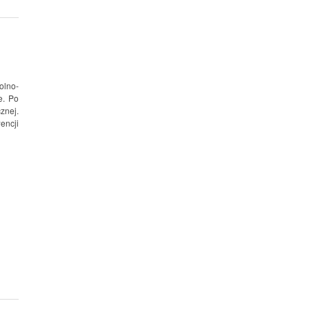
olno-
e. Po
znej.
encji