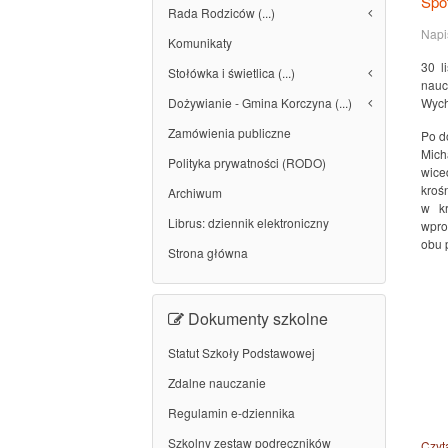
Spo
Rada Rodziców (...)
Napi
Komunikaty
30 l
Stołówka i świetlica (...)
nauc
Dożywianie - Gmina Korczyna (...)
Wych
Zamówienia publiczne
Po d
Mich
Polityka prywatności (RODO)
wice
kroś
Archiwum
w kr
Librus: dziennik elektroniczny
wpro
obu 
Strona główna
Dokumenty szkolne
Statut Szkoły Podstawowej
Zdalne nauczanie
Regulamin e-dziennika
Szkolny zestaw podręczników
Czyta