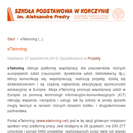
Start
eTwinning (...)
eTwinning
Napisane:
07 październik 2015
. Opublikowano w
Projekty
eTwinning
oferuje platformę współpracy dla pracowników różnych
europejskich szkół (nauczycieli, dyrektorów szkół, bibliotekarzy, itp.),
którzy komunikują się, współpracują, realizują projekty, dzielą się
doświadczeniem i są częścią najbardziej ekscytującej społeczności
edukacyjnej w Europie. Akcja eTwinning promuje współpracę szkół w
Europie za pomocą technologii informacyjno-komunikacyjnych (ICT)
oferując wsparcie, narzędzia i usługi, tak by szkoły w prosty sposób
mogły tworzyć w ramach różnych dziedzin krótko- i długoterminowe
partnerstwa.
Portal eTwinning (
www.etwinning.net
) jest w tej akcji głównym miejscem
spotkań oraz platformą pracy. Jest dostępny w 26 językach, ma 230 277
członków i ponad 5462 projektów realizowanych przez dwie lub więcej