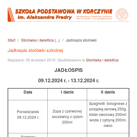
Start
Stołówka i świetlica (...)
Jadłospis stołówki
Jadłospis stołówki szkolnej
Napisane:
05 wrzesień 2019
. Opublikowano w
Stołówka i świetlica
JADŁOSPIS
09.12.2024 r. - 13.12.2024 r.
Data
I danie
II danie
Spaghetti bolognese z
posypką serową 250g,
Zupa z czerwonej
Poniedziałek
kisiel owocowy 200ml/
soczewicy z ryżem
09.12.2024 r.
woda z cytryną 200ml,
250ml
owoc
Alergeny