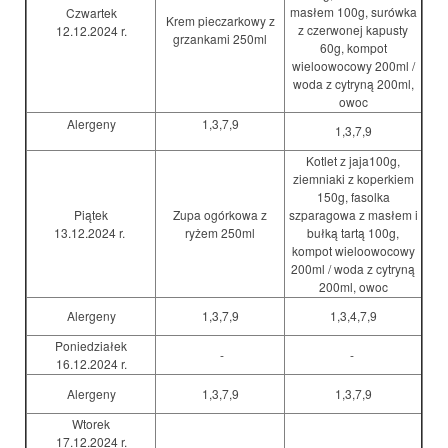
masłem 100g, surówka
Czwartek
Krem pieczarkowy z
z czerwonej kapusty
12.12.2024 r.
grzankami 250ml
60g, kompot
wieloowocowy 200ml /
woda z cytryną 200ml,
owoc
Alergeny
1,3,7,9
1,3,7,9
Kotlet z jaja100g,
ziemniaki z koperkiem
150g, fasolka
Piątek
Zupa ogórkowa z
szparagowa z masłem i
13.12.2024 r.
ryżem 250ml
bułką tartą 100g,
kompot wieloowocowy
200ml / woda z cytryną
200ml, owoc
Alergeny
1,3,7,9
1,3,4,7,9
Poniedziałek
-
-
16.12.2024 r.
Alergeny
1,3,7,9
1,3,7,9
Wtorek
17.12.2024 r.