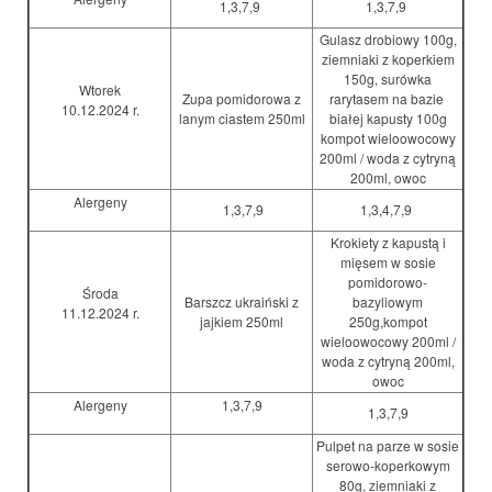
1,3,7,9
1,3,7,9
Gulasz drobiowy 100g,
ziemniaki z koperkiem
150g, surówka
Wtorek
Zupa pomidorowa z
rarytasem na bazie
10.12.2024 r.
lanym ciastem 250ml
białej kapusty 100g
kompot wieloowocowy
200ml / woda z cytryną
200ml, owoc
Alergeny
1,3,7,9
1,3,4,7,9
Krokiety z kapustą i
mięsem w sosie
pomidorowo-
Środa
Barszcz ukraiński z
bazyliowym
11.12.2024 r.
jajkiem 250ml
250g,kompot
wieloowocowy 200ml /
woda z cytryną 200ml,
owoc
Alergeny
1,3,7,9
1,3,7,9
Pulpet na parze w sosie
serowo-koperkowym
80g, ziemniaki z