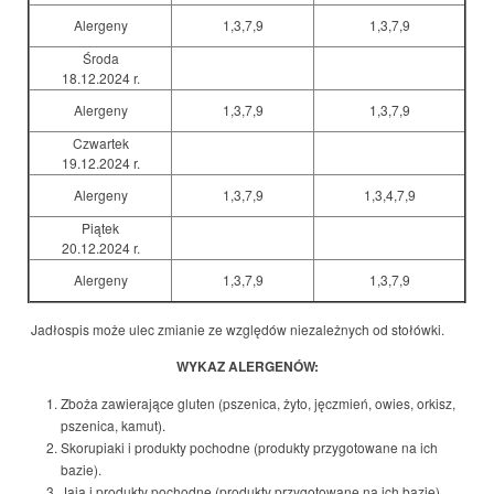
Alergeny
1,3,7,9
1,3,7,9
Środa
18.12.2024 r.
Alergeny
1,3,7,9
1,3,7,9
Czwartek
19.12.2024 r.
Alergeny
1,3,7,9
1,3,4,7,9
Piątek
20.12.2024 r.
Alergeny
1,3,7,9
1,3,7,9
Jadłospis może ulec zmianie ze względów niezależnych od stołówki.
WYKAZ ALERGENÓW:
Zboża zawierające gluten (pszenica, żyto, jęczmień, owies, orkisz,
pszenica, kamut).
Skorupiaki i produkty pochodne (produkty przygotowane na ich
bazie).
Jaja i produkty pochodne (produkty przygotowane na ich bazie).