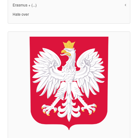
Erasmus + (...)
Hate over