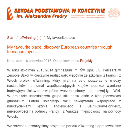
Start
eTwinning (...)
My favourite place
My favourite place: discover European countries through
teenagers'eyes...
Napisane:
16 czerwiec 2015
. Opublikowano w
Projekty
W roku szkolnym 2013/2014 gimnazjum im. Św. Bpa. J.S. Pelczara w
Zespole Szkół w Korczynie realizowało wspólnie ze szkołami z Francji i z
Włoch projekt eTwinning, który miał na celu poszerzenie wiedzy
nastolatków na temat współpracujących krajów, poprzez wymianę
tradycyjnych listów oraz wspólne tworzenie strony internetowej typu Wiki.
W projekcie uczestniczyła grupa kilkunastu osób z klas pierwszych
gimnazjum. Latem ubiegłego roku nawiązałam współpracę z
nauczycielkami języka angielskiego z Saint-Quay-Portrieux,
miejscowości na północy Francji i z Varazze, miejscowości na północy
Włoch.
We wrześniu otworzyliśmy projekt na portalu eTwinning i opracowaliśmy