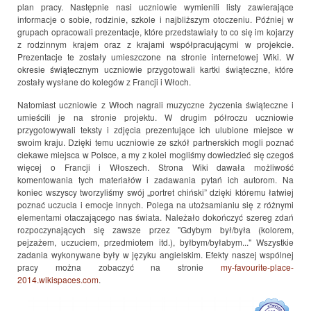
plan pracy. Następnie nasi uczniowie wymienili listy zawierające
informacje o sobie, rodzinie, szkole i najbliższym otoczeniu. Później w
grupach opracowali prezentacje, które przedstawiały to co się im kojarzy
z rodzinnym krajem oraz z krajami współpracującymi w projekcie.
Prezentacje te zostały umieszczone na stronie internetowej Wiki. W
okresie świątecznym uczniowie przygotowali kartki świąteczne, które
zostały wysłane do kolegów z Francji i Włoch.
Natomiast uczniowie z Włoch nagrali muzyczne życzenia świąteczne i
umieścili je na stronie projektu. W drugim półroczu uczniowie
przygotowywali teksty i zdjęcia prezentujące ich ulubione miejsce w
swoim kraju. Dzięki temu uczniowie ze szkół partnerskich mogli poznać
ciekawe miejsca w Polsce, a my z kolei mogliśmy dowiedzieć się czegoś
więcej o Francji i Włoszech. Strona Wiki dawała możliwość
komentowania tych materiałów i zadawania pytań ich autorom. Na
koniec wszyscy tworzyliśmy swój „portret chiński” dzięki któremu łatwiej
poznać uczucia i emocje innych. Polega na utożsamianiu się z różnymi
elementami otaczającego nas świata. Należało dokończyć szereg zdań
rozpoczynających się zawsze przez "Gdybym był/była (kolorem,
pejzażem, uczuciem, przedmiotem itd.), byłbym/byłabym..." Wszystkie
zadania wykonywane były w języku angielskim. Efekty naszej wspólnej
pracy można zobaczyć na stronie
my-favourite-place-
2014.wikispaces.com
.