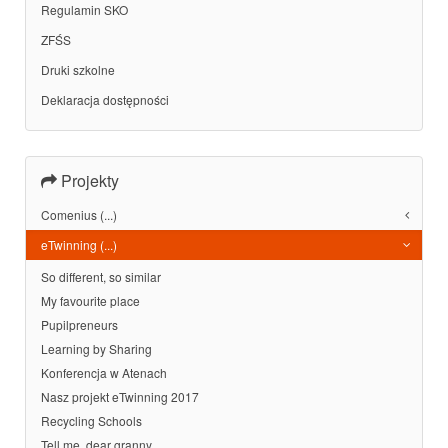
Regulamin SKO
ZFŚS
Druki szkolne
Deklaracja dostępności
Projekty
Comenius (...)
eTwinning (...)
So different, so similar
My favourite place
Pupilpreneurs
Learning by Sharing
Konferencja w Atenach
Nasz projekt eTwinning 2017
Recycling Schools
Tell me, dear granny...