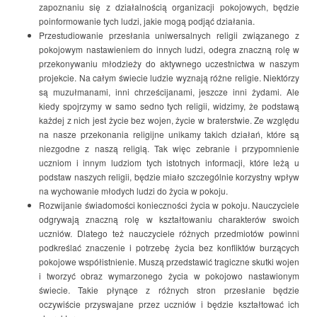
zapoznaniu się z działalnością organizacji pokojowych, będzie
poinformowanie tych ludzi, jakie mogą podjąć działania.
Przestudiowanie przesłania uniwersalnych religii związanego z
pokojowym nastawieniem do innych ludzi, odegra znaczną rolę w
przekonywaniu młodzieży do aktywnego uczestnictwa w naszym
projekcie. Na całym świecie ludzie wyznają różne religie. Niektórzy
są muzułmanami, inni chrześcijanami, jeszcze inni żydami. Ale
kiedy spojrzymy w samo sedno tych religii, widzimy, że podstawą
każdej z nich jest życie bez wojen, życie w braterstwie. Ze względu
na nasze przekonania religijne unikamy takich działań, które są
niezgodne z naszą religią. Tak więc zebranie i przypomnienie
uczniom i innym ludziom tych istotnych informacji, które leżą u
podstaw naszych religii, będzie miało szczególnie korzystny wpływ
na wychowanie młodych ludzi do życia w pokoju.
Rozwijanie świadomości konieczności życia w pokoju. Nauczyciele
odgrywają znaczną rolę w kształtowaniu charakterów swoich
uczniów. Dlatego też nauczyciele różnych przedmiotów powinni
podkreślać znaczenie i potrzebę życia bez konfliktów burzących
pokojowe współistnienie. Muszą przedstawić tragiczne skutki wojen
i tworzyć obraz wymarzonego życia w pokojowo nastawionym
świecie. Takie płynące z różnych stron przesłanie będzie
oczywiście przyswajane przez uczniów i będzie kształtować ich