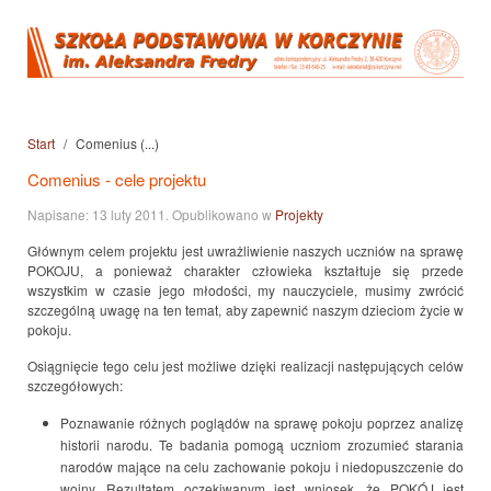
Start
Comenius (...)
Comenius - cele projektu
Napisane:
13 luty 2011
. Opublikowano w
Projekty
Głównym celem projektu jest uwrażliwienie naszych uczniów na sprawę
POKOJU, a ponieważ charakter człowieka kształtuje się przede
wszystkim w czasie jego młodości, my nauczyciele, musimy zwrócić
szczególną uwagę na ten temat, aby zapewnić naszym dzieciom życie w
pokoju.
Osiągnięcie tego celu jest możliwe dzięki realizacji następujących celów
szczegółowych:
Poznawanie różnych poglądów na sprawę pokoju poprzez analizę
historii narodu. Te badania pomogą uczniom zrozumieć starania
narodów mające na celu zachowanie pokoju i niedopuszczenie do
wojny. Rezultatem oczekiwanym jest wniosek, że POKÓJ jest