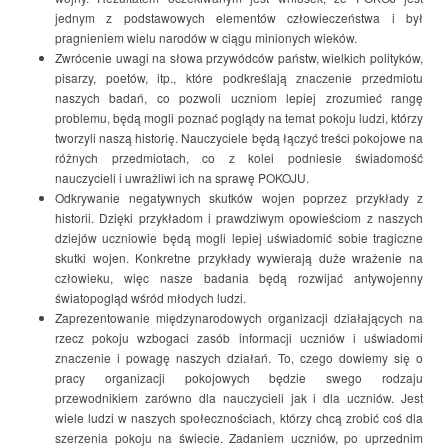
jednym z podstawowych elementów człowieczeństwa i był
pragnieniem wielu narodów w ciągu minionych wieków.
Zwrócenie uwagi na słowa przywódców państw, wielkich polityków,
pisarzy, poetów, itp., które podkreślają znaczenie przedmiotu
naszych badań, co pozwoli uczniom lepiej zrozumieć rangę
problemu, będą mogli poznać poglądy na temat pokoju ludzi, którzy
tworzyli naszą historię. Nauczyciele będą łączyć treści pokojowe na
różnych przedmiotach, co z kolei podniesie świadomość
nauczycieli i uwrażliwi ich na sprawę POKOJU.
Odkrywanie negatywnych skutków wojen poprzez przykłady z
historii. Dzięki przykładom i prawdziwym opowieściom z naszych
dziejów uczniowie będą mogli lepiej uświadomić sobie tragiczne
skutki wojen. Konkretne przykłady wywierają duże wrażenie na
człowieku, więc nasze badania będą rozwijać antywojenny
światopogląd wśród młodych ludzi.
Zaprezentowanie międzynarodowych organizacji działających na
rzecz pokoju wzbogaci zasób informacji uczniów i uświadomi
znaczenie i powagę naszych działań. To, czego dowiemy się o
pracy organizacji pokojowych będzie swego rodzaju
przewodnikiem zarówno dla nauczycieli jak i dla uczniów. Jest
wiele ludzi w naszych społecznościach, którzy chcą zrobić coś dla
szerzenia pokoju na świecie. Zadaniem uczniów, po uprzednim