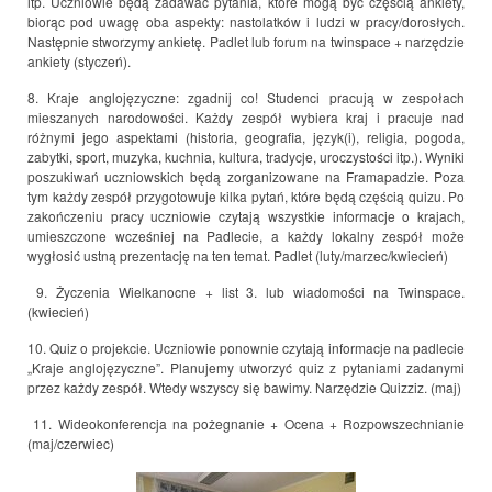
itp. Uczniowie będą zadawać pytania, które mogą być częścią ankiety,
biorąc pod uwagę oba aspekty: nastolatków i ludzi w pracy/dorosłych.
Następnie stworzymy ankietę. Padlet lub forum na twinspace + narzędzie
ankiety (styczeń).
8. Kraje anglojęzyczne: zgadnij co! Studenci pracują w zespołach
mieszanych narodowości. Każdy zespół wybiera kraj i pracuje nad
różnymi jego aspektami (historia, geografia, język(i), religia, pogoda,
zabytki, sport, muzyka, kuchnia, kultura, tradycje, uroczystości itp.). Wyniki
poszukiwań uczniowskich będą zorganizowane na Framapadzie. Poza
tym każdy zespół przygotowuje kilka pytań, które będą częścią quizu. Po
zakończeniu pracy uczniowie czytają wszystkie informacje o krajach,
umieszczone wcześniej na Padlecie, a każdy lokalny zespół może
wygłosić ustną prezentację na ten temat. Padlet (luty/marzec/kwiecień)
9. Życzenia Wielkanocne + list 3. lub wiadomości na Twinspace.
(kwiecień)
10. Quiz o projekcie. Uczniowie ponownie czytają informacje na padlecie
„Kraje anglojęzyczne”. Planujemy utworzyć quiz z pytaniami zadanymi
przez każdy zespół. Wtedy wszyscy się bawimy. Narzędzie Quizziz. (maj)
11. Wideokonferencja na pożegnanie + Ocena + Rozpowszechnianie
(maj/czerwiec)