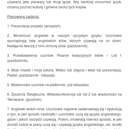
używany jako pierwszy lub drugi język. Aby bardziej zrozumieć język,
chcemy poznać kulturę i główne cechy tych krajów.
Planowane zadania:
1. Prezentacja projektu (wrzesień).
2. Wordcloud: angielski w naszym ojczystym języku. Uczniowie
sporządzają listę angielskich słów, których używają na co dzień.
Następnie tworzą z nimi chmurę słów. (październik).
3. Przedstawienia uczniów: Pisanie tradycyjnych listów – List 1
(październik).
4. Moje miasto i moja szkoła. Wideo lub zdjęcia i tekst lub prezentacja.
Padlet. (październik - listopad).
5. Wiadomości uczniów na platformie. (od listopada).
6. Życzenia Świąteczne. Wideokonferencja lub list 2 lub wiadomości na
Twinspace. (grudzień)
7. Angielski wokół mnie. Uczniowie najpierw zastanawiają się i dyskutują
o tym, w jaki sposób nastolatki i uczniowie uczą się języka angielskiego,
gdzie i jakich narzędzi używają. Potem, omawiają również sposób, w jaki
dorośli ludzie w pracy uczą się i używają języka angielskiego, cel, środki