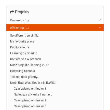
Projekty
Comenius (...)
eTwinning (...)
So different, so similar
My favourite place
Pupilpreneurs
Learning by Sharing
Konferencja w Atenach
Nasz projekt eTwinning 2017
Recycling Schools
Tell me, dear granny...
North East West South = N.E.W.S.!
Czasopismo on-line nr 1
Najlepszy artykuł z 1 numeru
Czasopismo on-line nr 2
Czasopismo on-line nr 3