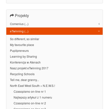
Projekty
Comenius (...)
eTwinning (...)
So different, so similar
My favourite place
Pupilpreneurs
Learning by Sharing
Konferencja w Atenach
Nasz projekt eTwinning 2017
Recycling Schools
Tell me, dear granny...
North East West South = N.E.W.S.!
Czasopismo on-line nr 1
Najlepszy artykuł z 1 numeru
Czasopismo on-line nr 2
Czasopismo on-line nr 3