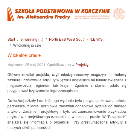
Start
eTwinning (...)
North East West South = N.E.W.S.!
W lokalnej prasie
W lokalnej prasie
Napisane:
25 maj 2021
. Opublikowano w
Projekty
Główny rezultat projektu, czyli międzynarodowy magazyn internetowy
zawiera uczniowskie artykuły w języku angielskim na tematy związane z
miejscowością, regionem lub krajem. Zgodnie z planem udało się
przygotować trzy wydania tego czasopisma.
Do każdej szkoły i do każdego wydania była przyporządkowana szkoła
partnerska, z której uczniowie zadawali dodatkowe pytania do danego
artykułu. Zadaniem projektowym było też zaprezentowanie przykładów
artykułów z projektowego czasopisma w lokalnej prasie. W "Prządkach"
znalazła się informacja o projekcie i trzy przetłumaczone artykuły z
naszych szkół partnerskich: