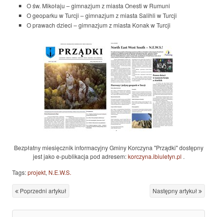
O św. Mikołaju – gimnazjum z miasta Onesti w Rumuni
O geoparku w Turcji – gimnazjum z miasta Salihli w Turcji
O prawach dzieci – gimnazjum z miasta Konak w Turcji
Bezpłatny miesięcznik informacyjny Gminy Korczyna "Prządki" dostępny
jest jako e-publikacja pod adresem:
korczyna.ibiuletyn.pl
.
Tags:
projekt
,
N.E.W.S.
Poprzedni artykuł
Następny artykuł