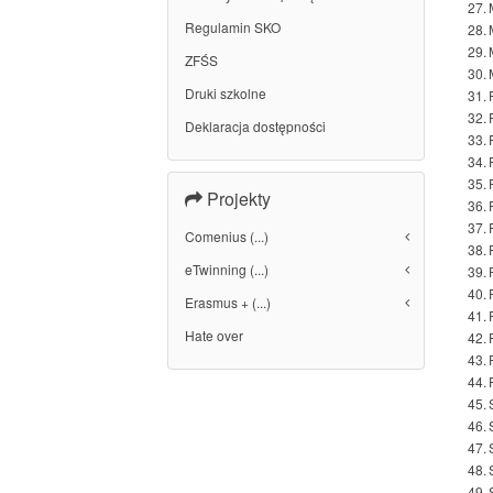
27.
Regulamin SKO
28.
29.
ZFŚS
30.
Druki szkolne
31.
32.
Deklaracja dostępności
33.
34.
35.
Projekty
36.
37.
Comenius (...)
38.
eTwinning (...)
39.
40.
Erasmus + (...)
41.
Hate over
42.
43.
44.
45.
46.
47.
48.
49.