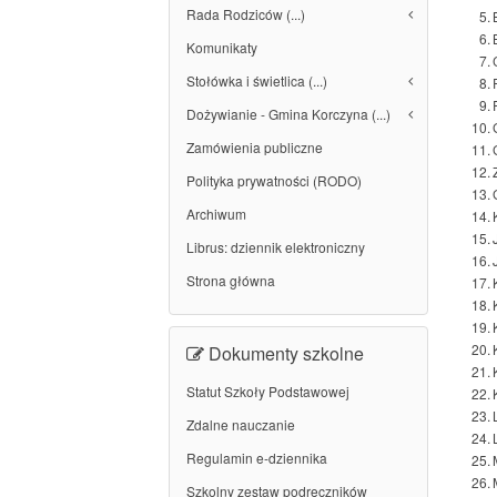
Rada Rodziców (...)
5.
6.
Komunikaty
7.
Stołówka i świetlica (...)
8.
9.
Dożywianie - Gmina Korczyna (...)
10.
Zamówienia publiczne
11.
12.
Polityka prywatności (RODO)
13.
Archiwum
14.
15.
Librus: dziennik elektroniczny
16.
Strona główna
17.
18.
19.
20.
Dokumenty szkolne
21.
Statut Szkoły Podstawowej
22.
23.
Zdalne nauczanie
24.
Regulamin e-dziennika
25.
26.
Szkolny zestaw podręczników