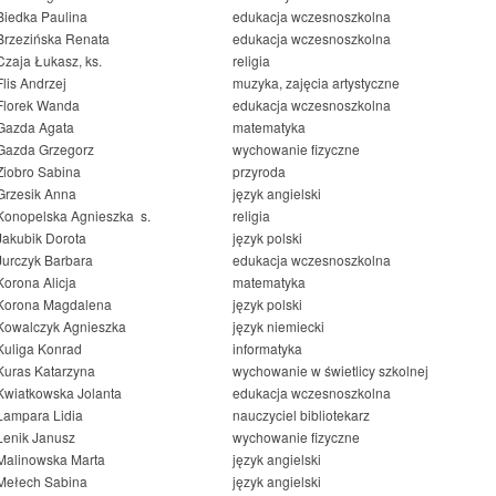
Biedka Paulina
edukacja wczesnoszkolna
Brzezińska Renata
edukacja wczesnoszkolna
Czaja Łukasz, ks.
religia
Flis Andrzej
muzyka, zajęcia artystyczne
Florek Wanda
edukacja wczesnoszkolna
Gazda Agata
matematyka
Gazda Grzegorz
wychowanie fizyczne
Ziobro Sabina
przyroda
Grzesik Anna
język angielski
Konopelska Agnieszka s.
religia
Jakubik Dorota
język polski
Jurczyk Barbara
edukacja wczesnoszkolna
Korona Alicja
matematyka
Korona Magdalena
język polski
Kowalczyk Agnieszka
język niemiecki
Kuliga Konrad
informatyka
Kuras Katarzyna
wychowanie w świetlicy szkolnej
Kwiatkowska Jolanta
edukacja wczesnoszkolna
Lampara Lidia
nauczyciel bibliotekarz
Lenik Janusz
wychowanie fizyczne
Malinowska Marta
język angielski
Mełech Sabina
język angielski