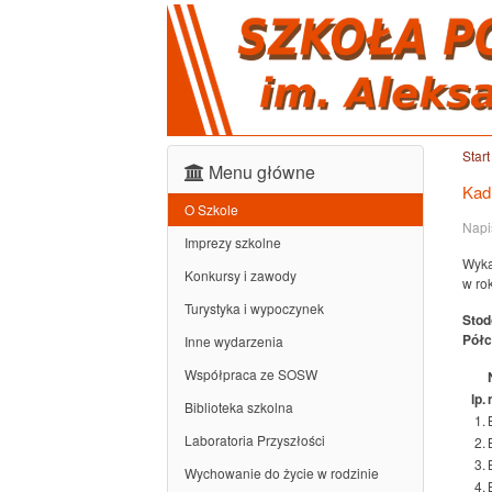
Start
Menu główne
Kad
O Szkole
Napi
Imprezy szkolne
Wyka
Konkursy i zawody
w ro
Turystyka i wypoczynek
Stod
Półc
Inne wydarzenia
Współpraca ze SOSW
lp.
Biblioteka szkolna
1.
Laboratoria Przyszłości
2.
3.
Wychowanie do życie w rodzinie
4.