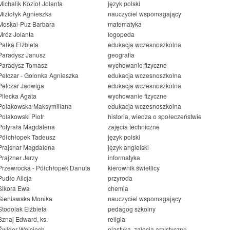
Michalik Kozioł Jolanta
język polski
Miziołyk Agnieszka
nauczyciel wspomagający
Moskal-Puz Barbara
matematyka
Mróz Jolanta
logopeda
Pałka Elżbieta
edukacja wczesnoszkolna
Paradysz Janusz
geografia
Paradysz Tomasz
wychowanie fizyczne
Pelczar - Golonka Agnieszka
edukacja wczesnoszkolna
Pelczar Jadwiga
edukacja wczesnoszkolna
Pilecka Agata
wychowanie fizyczne
Polakowska Maksymiliana
edukacja wczesnoszkolna
Polakowski Piotr
historia, wiedza o społeczeństwie
Potyrała Magdalena
zajęcia techniczne
Półchłopek Tadeusz
język polski
Prajsnar Magdalena
język angielski
Prajzner Jerzy
informatyka
Przewrocka - Półchłopek Danuta
kierownik świetlicy
Pudło Alicja
przyroda
Sikora Ewa
chemia
Sieniawska Monika
nauczyciel wspomagający
Stodolak Elżbieta
pedagog szkolny
Sznaj Edward, ks.
religia
Świder Wojciech
plastyka, zajęcia artystyczne