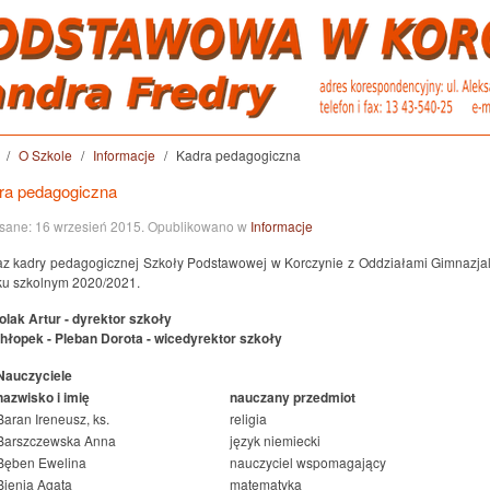
O Szkole
Informacje
Kadra pedagogiczna
ra pedagogiczna
sane:
16 wrzesień 2015
. Opublikowano w
Informacje
z kadry pedagogicznej Szkoły Podstawowej w Korczynie z Oddziałami Gimnazja
ku szkolnym 2020/2021.
olak Artur - dyrektor szkoły
hłopek - Pleban Dorota - wicedyrektor szkoły
Nauczyciele
nazwisko i imię
nauczany przedmiot
Baran Ireneusz, ks.
religia
Barszczewska Anna
język niemiecki
Bęben Ewelina
nauczyciel wspomagający
Bienia Agata
matematyka