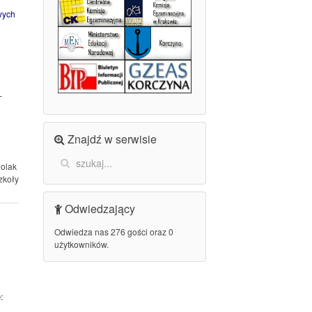
wych
–
Znajdź w serwisie
k
zkoły
Odwiedzający
Odwiedza nas 276 gości oraz 0
użytkowników.
: