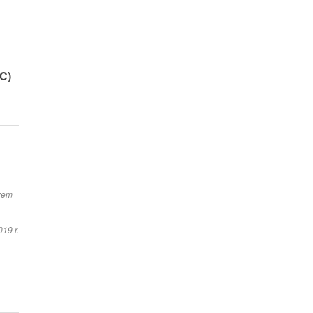
C)
twem
19 r.