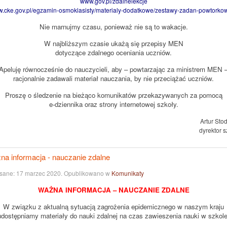
www.gov.pl/zdalnelekcje
.cke.gov.pl/egzamin-osmoklasisty/materialy-dodatkowe/zestawy-zadan-powtorko
Nie marnujmy czasu, ponieważ nie są to wakacje.
W najbliższym czasie ukażą się przepisy MEN
dotyczące zdalnego oceniania uczniów.
Apeluję równocześnie do nauczycieli, aby – powtarzając za ministrem MEN 
racjonalnie zadawali materiał nauczania, by nie przeciążać uczniów.
Proszę o śledzenie na bieżąco komunikatów przekazywanych za pomocą
e-dziennika oraz strony internetowej szkoły.
Artur Stodola
dyrektor s
na informacja - nauczanie zdalne
sane:
17 marzec 2020
. Opublikowano w
Komunikaty
WAŻNA INFORMACJA – NAUCZANIE ZDALNE
W związku z aktualną sytuacją zagrożenia epidemicznego w naszym kraju
udostępniamy materiały do nauki zdalnej na czas zawieszenia nauki w szkole