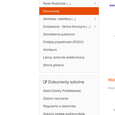
Rada Rodziców (...)
www
Komunikaty
Stołówka i świetlica (...)
Dożywianie - Gmina Korczyna (...)
Zamówienia publiczne
Polityka prywatności (RODO)
Archiwum
Librus: dziennik elektroniczny
Strona główna
Waż
Dokumenty szkolne
Napi
Statut Szkoły Podstawowej
Zdalne nauczanie
Regulamin e-dziennika
Szkolny zestaw podręczników