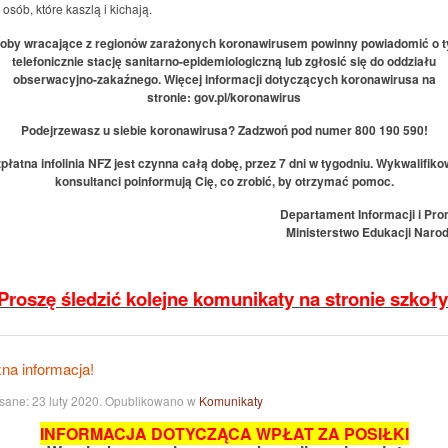
osób, które kaszlą i kichają.
oby wracające z regionów zarażonych koronawirusem powinny powiadomić o 
telefonicznie stację sanitarno-epidemiologiczną lub zgłosić się do oddziału
obserwacyjno-zakaźnego. Więcej informacji dotyczących koronawirusa na
stronie: gov.pl/koronawirus
Podejrzewasz u siebie koronawirusa? Zadzwoń pod numer 800 190 590!
płatna infolinia NFZ jest czynna całą dobę, przez 7 dni w tygodniu. Wykwalifiko
konsultanci poinformują Cię, co zrobić, by otrzymać pomoc.
Departament Informacji i Pro
Ministerstwo Edukacji Naro
Proszę śledzić kolejne komunikaty na stronie szkoły
na informacja!
sane:
23 luty 2020
. Opublikowano w
Komunikaty
INFORMACJA DOTYCZĄCA WPŁAT ZA POSIŁKI