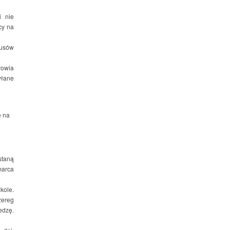
i nie
cy na
usów
rowia
yłane
e na
staną
marca
kole.
zereg
edzę.