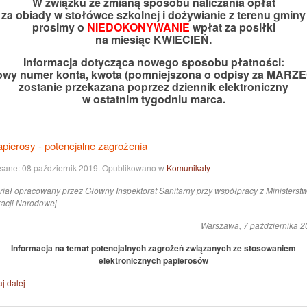
W związku ze zmianą sposobu naliczania opłat
za obiady w stołówce szkolnej i dożywianie z terenu gminy
prosimy o
NIEDOKONYWANIE
wpłat za posiłki
na miesiąc KWIECIEŃ.
Informacja dotycząca nowego sposobu płatności:
owy numer konta, kwota (pomniejszona o odpisy za MARZE
zostanie przekazana poprzez dziennik elektroniczny
w ostatnim tygodniu marca.
pierosy - potencjalne zagrożenia
sane:
08 październik 2019
. Opublikowano w
Komunikaty
riał opracowany przez Główny Inspektorat Sanitarny przy współpracy z Ministers
acji Narodowej
Warszawa, 7 października 20
Informacja
na temat potencjalnych zagrożeń związanych ze stosowaniem
elektronicznych papierosów
j dalej