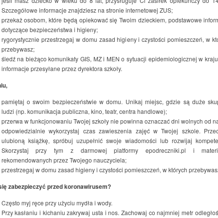
jeśli masz dziecko w wieku do 8 lat, przysługuje Ci zasiłek opiekuńczy do 14
Szczegółowe informacje znajdziesz na stronie internetowej ZUS;
przekaż osobom, które będą opiekować się Twoim dzieckiem, podstawowe infor
dotyczące bezpieczeństwa i higieny;
rygorystycznie przestrzegaj w domu zasad higieny i czystości pomieszczeń, w kt
przebywasz;
śledź na bieżąco komunikaty GIS, MZ i MEN o sytuacji epidemiologicznej w kraju
informacje przesyłane przez dyrektora szkoły.
iu,
pamiętaj o swoim bezpieczeństwie w domu. Unikaj miejsc, gdzie są duże sku
ludzi (np. komunikacja publiczna, kino, teatr, centra handlowe);
przerwa w funkcjonowaniu Twojej szkoły nie powinna oznaczać dni wolnych od na
odpowiedzialnie wykorzystaj czas zawieszenia zajęć w Twojej szkole. Przec
ulubioną książkę, spróbuj uzupełnić swoje wiadomości lub rozwijaj kompete
Skorzystaj przy tym z darmowej platformy epodreczniki.pl i materi
rekomendowanych przez Twojego nauczyciela;
przestrzegaj w domu zasad higieny i czystości pomieszczeń, w których przebywas
się zabezpieczyć przed koronawirusem?
Często myj ręce przy użyciu mydła i wody.
Przy kasłaniu i kichaniu zakrywaj usta i nos. Zachowaj co najmniej metr odległoś