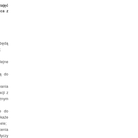
zajęć
ąca z
 będą
;
lejne
zą do
wania
cji z
cznym
ne do
ekaże
ele;
cenia
tyczy