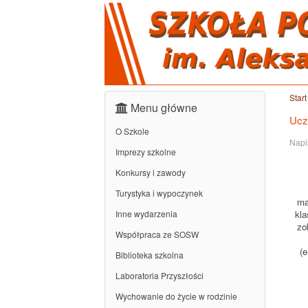
Start
Menu główne
Ucz
O Szkole
Napi
Imprezy szkolne
Konkursy i zawody
Turystyka i wypoczynek
ma
Inne wydarzenia
kla
zo
Współpraca ze SOSW
(e
Biblioteka szkolna
Laboratoria Przyszłości
Wychowanie do życie w rodzinie