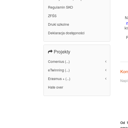
Regulamin SKO
ZFŚS
N
z
Druki szkolne
k
Deklaracja dostępności
P
Projekty
Comenius (...)
eTwinning (...)
Kom
Erasmus + (...)
Napi
Hate over
Od 1
ogra