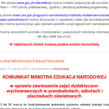
Na stronie
www.gov.pl/zdalnelekcje
można znaleźć propozycje dla uczniów
klas I – VIII szkoły podstawowej, zgodne z aktualną podstawą programową.
a stronie
www.cke.gov.pl/egzamin-osmoklasisty/materialy-dodatkowe/zestaw
adan-powtorkowych
można skorzystać z zestawów zadań dla ósmoklasistó
tóre można wykorzystać jako element powtórki przed egzaminem ósmoklasist
rosimy wszystkich uczniów o korzystanie z powyższych nośników informacj
tak aby nadal się uczyć.
W najbliższych dniach zostaną podane kolejne komunikaty.
unikat Ministerstwa Edukacji Narodowej
sane:
11 marzec 2020
. Opublikowano w
Komunikaty
KOMUNIKAT MINISTRA EDUKACJI NARODOWEJ
w sprawie zawieszenia zajęć dydaktyczno-
wychowawczych w przedszkolach, szkołach i
placówkach oświatowych
2 do 25 marca br. funkcjonowanie jednostek systemu oświaty zostaje cz
niczone. Oznacza to, że w tym okresie przedszkola, szkoły