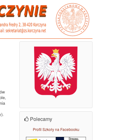
iów
ole,
nia
y).
Polecamy
Profil Szkoły na Facebooku