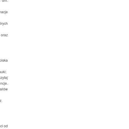
 dni.
macje
órych
 oraz
piska
uki;
zytaj
ncje.
ałów
z.
ci od