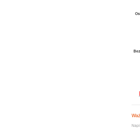
Os
Bez
Waż
Napi