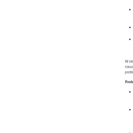
W ok
nauc
pods
Rodz