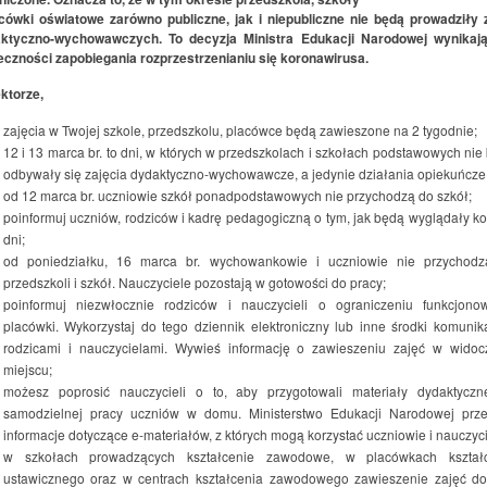
acówki oświatowe zarówno publiczne, jak i niepubliczne nie będą prowadziły 
ktyczno-wychowawczych. To decyzja Ministra Edukacji Narodowej wynikaj
eczności zapobiegania rozprzestrzenianiu się koronawirusa.
ktorze,
zajęcia w Twojej szkole, przedszkolu, placówce będą zawieszone na 2 tygodnie;
12 i 13 marca br. to dni, w których w przedszkolach i szkołach podstawowych nie
odbywały się zajęcia dydaktyczno-wychowawcze, a jedynie działania opiekuńcze
od 12 marca br. uczniowie szkół ponadpodstawowych nie przychodzą do szkół;
poinformuj uczniów, rodziców i kadrę pedagogiczną o tym, jak będą wyglądały ko
dni;
od poniedziałku, 16 marca br. wychowankowie i uczniowie nie przychod
przedszkoli i szkół. Nauczyciele pozostają w gotowości do pracy;
poinformuj niezwłocznie rodziców i nauczycieli o ograniczeniu funkcjono
placówki. Wykorzystaj do tego dziennik elektroniczny lub inne środki komunika
rodzicami i nauczycielami. Wywieś informację o zawieszeniu zajęć w wido
miejscu;
możesz poprosić nauczycieli o to, aby przygotowali materiały dydaktycz
samodzielnej pracy uczniów w domu. Ministerstwo Edukacji Narodowej prz
informacje dotyczące e-materiałów, z których mogą korzystać uczniowie i nauczyci
w szkołach prowadzących kształcenie zawodowe, w placówkach kształ
ustawicznego oraz w centrach kształcenia zawodowego zawieszenie zajęć do