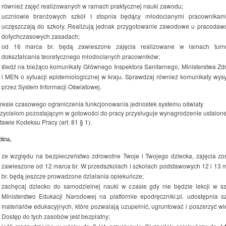
również zajęć realizowanych w ramach praktycznej nauki zawodu;
uczniowie branżowych szkół I stopnia będący młodocianymi pracownikam
uczęszczają do szkoły. Realizują jednak przygotowanie zawodowe u pracodaw
dotychczasowych zasadach;
od 16 marca br. będą zawieszone zajęcia realizowane w ramach turn
dokształcania teoretycznego młodocianych pracowników;
śledź na bieżąco komunikaty Głównego Inspektora Sanitarnego, Ministerstwa Zd
i MEN o sytuacji epidemiologicznej w kraju. Sprawdzaj również komunikaty wys
przez System Informacji Oświatowej.
resie czasowego ograniczenia funkcjonowania jednostek systemu oświaty
zycielom pozostającym w gotowości do pracy przysługuje wynagrodzenie ustalon
tawie Kodeksu Pracy (art. 81 § 1).
icu,
ze względu na bezpieczeństwo zdrowotne Twoje i Twojego dziecka, zajęcia zo
zawieszone od 12 marca br. W przedszkolach i szkołach podstawowych 12 i 13 
br. będą jeszcze prowadzone działania opiekuńcze;
zachęcaj dziecko do samodzielnej nauki w czasie gdy nie będzie lekcji w sz
Ministerstwo Edukacji Narodowej na platformie epodręczniki.pl. udostępnia s
materiałów edukacyjnych, które pozwalają uzupełnić, ugruntować i poszerzyć wi
Dostęp do tych zasobów jest bezpłatny;