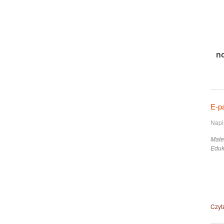
n
E-pa
Napi
Mate
Eduk
Czyta