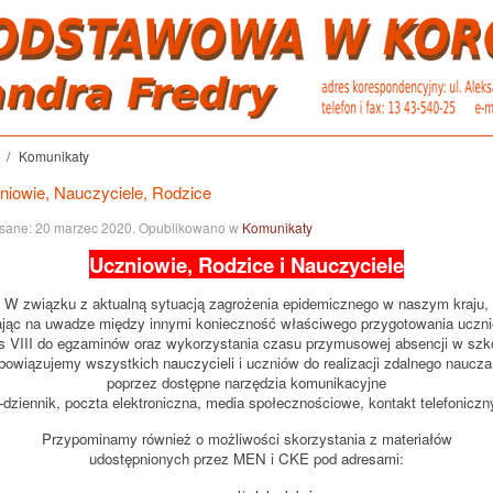
Komunikaty
niowie, Nauczyciele, Rodzice
sane:
20 marzec 2020
. Opublikowano w
Komunikaty
Uczniowie, Rodzice i Nauczyciele
W związku z aktualną sytuacją zagrożenia epidemicznego w naszym kraju,
jąc na uwadze między innymi konieczność właściwego przygotowania uczn
s VIII do egzaminów oraz wykorzystania czasu przymusowej absencji w szk
bowiązujemy wszystkich nauczycieli i uczniów do realizacji zdalnego naucza
poprzez dostępne narzędzia komunikacyjne
-dziennik, poczta elektroniczna, media społecznościowe, kontakt telefoniczn
Przypominamy również o możliwości skorzystania z materiałów
udostępnionych przez MEN i CKE pod adresami: