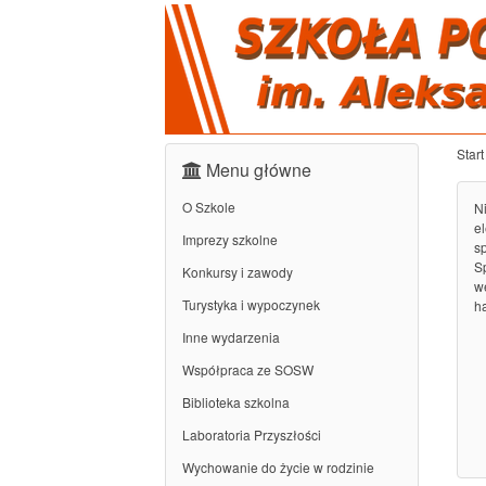
Start
Menu główne
O Szkole
Ni
el
Imprezy szkolne
s
S
Konkursy i zawody
w
Turystyka i wypoczynek
h
Inne wydarzenia
Współpraca ze SOSW
Biblioteka szkolna
Laboratoria Przyszłości
Wychowanie do życie w rodzinie